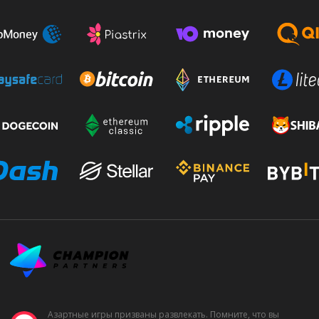
Азартные игры призваны развлекать. Помните, что вы