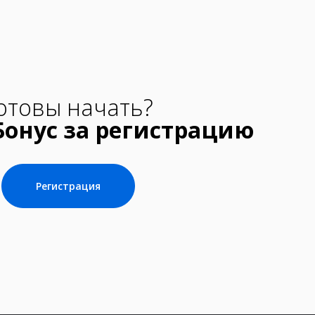
отовы начать?
Бонус за регистрацию
Регистрация