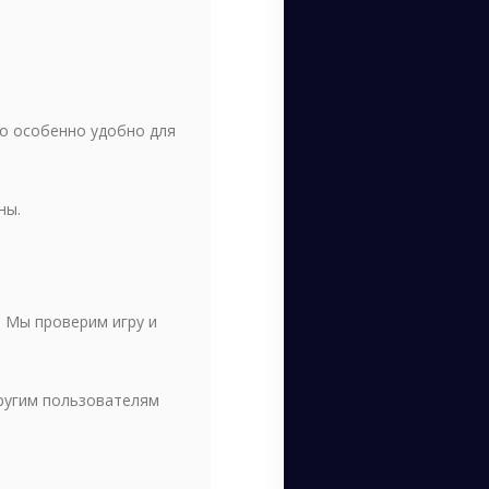
то особенно удобно для
ны.
. Мы проверим игру и
ругим пользователям