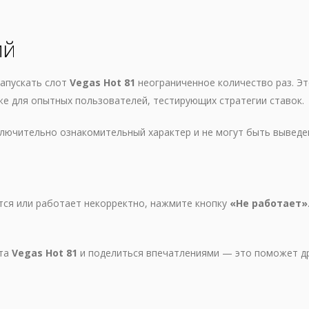
ий
апускать слот
Vegas Hot 81
неограниченное количество раз. Э
кже для опытных пользователей, тестирующих стратегии ставок.
ключительно ознакомительный характер и не могут быть выведе
ся или работает некорректно, нажмите кнопку
«Не работает»
ота
Vegas Hot 81
и поделиться впечатлениями — это поможет д