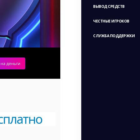
ВЫВОД СРЕДСТВ
ЧЕСТНЫЕ ИГРОКОВ
СЛУЖБА ПОДДЕРЖКИ
 на деньги
есплатно