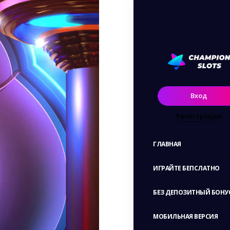
Вход
Регистрация
ГЛАВНАЯ
ИГРАЙТЕ БЕПСЛАТНО
БЕЗ ДЕПОЗИТНЫЙ БОНУ
МОБИЛЬНАЯ ВЕРСИЯ