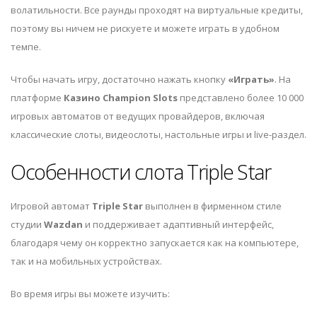
волатильности. Все раунды проходят на виртуальные кредиты,
поэтому вы ничем не рискуете и можете играть в удобном
темпе.
Чтобы начать игру, достаточно нажать кнопку
«Играть»
. На
платформе
Казино Сhampion Slots
представлено более 10 000
игровых автоматов от ведущих провайдеров, включая
классические слоты, видеослоты, настольные игры и live-раздел.
Особенности слота Triple Star
Игровой автомат
Triple Star
выполнен в фирменном стиле
студии
Wazdan
и поддерживает адаптивный интерфейс,
благодаря чему он корректно запускается как на компьютере,
так и на мобильных устройствах.
Во время игры вы можете изучить: