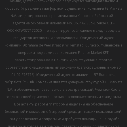
казино, деятельность которого регулируется законодательством
Кюрасао. Управление платформой осуществляет компания F3 Markets
N.V., лицензированная правительством Кюрасао. Работа сайта
ведётся на основании лицензии No. 365/JAZ Sub-License GLH-
OCCHKTW077172020, что гарантирует соблюдение международных
стандартов честности и прозрачности. Юридический адрес
компании: Abraham de Veerstraat 9, Willemstad, Curaçao. Финансовые
операции поддерживает компания Finance Market KFT,
зарегистрированная в Венгрии и действующая в строгом
соответствии с национальными законами (регистрационный номер:
01-09-375776). Юридический адрес компании: 1157 Budapest,
Nyírpalota út 3. üh. Компания является дочерней структурой F3 Markets
N.V. и обеспечивает безопасность всех транзакций. Чемпион Слотс
гордится своей приверженностью высококачественным стандартам.
Все аспекты работы платформы нацелены на обеспечение
безопасной и комфортной игровой среды для наших пользователей.
Если у вас возникли вопросы или требуется помощь, наша служба
поддержки готова вам помочь. Свяжитесь с нами по электронной