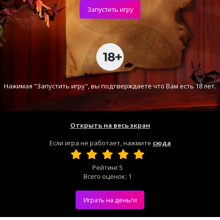
Запустить игру
Нажимая "Запустить игру", вы подтверждаете что Вам есть 18 лет.
Открыть на весь экран
Если игра не работает, нажмите
сюда
Рейтинг
5
Всего оценок:
1
Играть на деньги