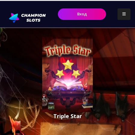
Вход
Triple Star