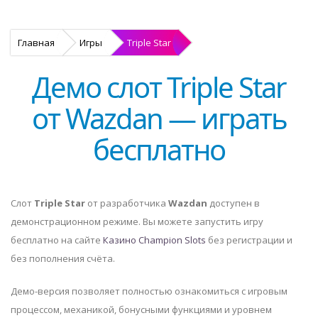
Главная
Игры
Triple Star
Демо слот Triple Star
от Wazdan — играть
бесплатно
Слот
Triple Star
от разработчика
Wazdan
доступен в
демонстрационном режиме. Вы можете запустить игру
бесплатно на сайте
Казино Сhampion Slots
без регистрации и
без пополнения счёта.
Демо-версия позволяет полностью ознакомиться с игровым
процессом, механикой, бонусными функциями и уровнем