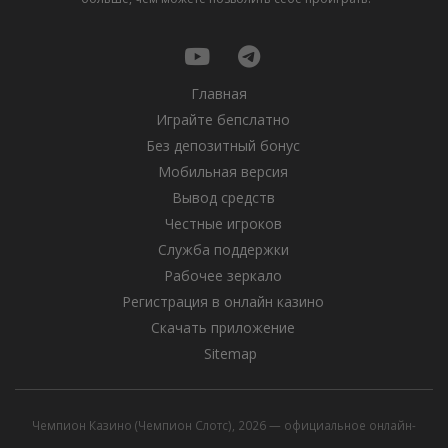
Главная
Играйте бепслатно
Без депозитный бонус
Мобильная версия
Вывод средств
Честные игроков
Служба поддержки
Рабочее зеркало
Регистрация в онлайн казино
Скачать приложение
Sitemap
Чемпион Казино (Чемпион Слотс), 2026 — официальное онлайн-