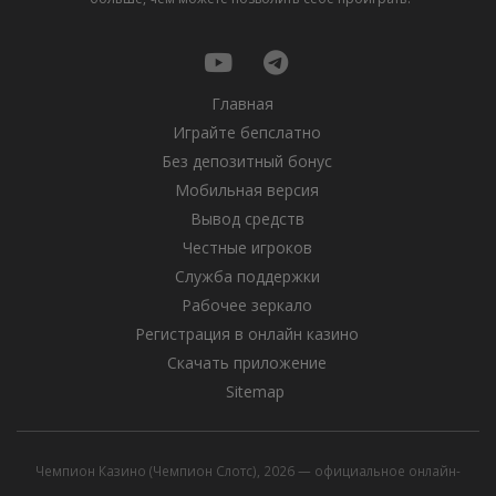
Главная
Играйте бепслатно
Без депозитный бонус
Мобильная версия
Вывод средств
Честные игроков
Служба поддержки
Рабочее зеркало
Регистрация в онлайн казино
Скачать приложение
Sitemap
Чемпион Казино (Чемпион Слотс), 2026 — официальное онлайн-