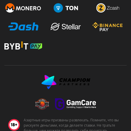
Азартные игры призваны развлекать. Помните, что вы
рискуете деньгами, когда делаете ставки. Не тратьте
больше, чем можете позволить себе проиграть.