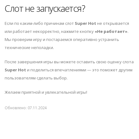
Слот не запускается?
Если по каким-либо причинам слот
Super Hot
не открывается
или работает некорректно, нажмите кнопку
«Не работает»
.
Мы проверим игру и постараемся оперативно устранить
технические неполадки.
После завершения игры вы можете оставить свою оценку слота
Super Hot
и поделиться впечатлениями — это поможет другим
пользователям сделать выбор.
Желаем приятной и увлекательной игры!
Обновлено:
07.11.2024