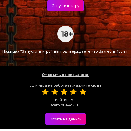
Запустить игру
Нажимая "Запустить игру", вы подтверждаете что Вам есть 18 лет.
Открыть на весь экран
Если игра не работает, нажмите
сюда
Рейтинг
5
Всего оценок:
1
Играть на деньги