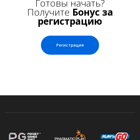
Готовы начать?
Получите
Бонус за
регистрацию
Регистрация