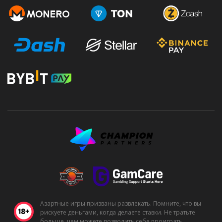
Азартные игры призваны развлекать. Помните, что вы
рискуете деньгами, когда делаете ставки. Не тратьте
больше, чем можете позволить себе проиграть.