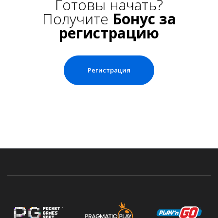
Готовы начать?
Получите
Бонус за
регистрацию
Регистрация