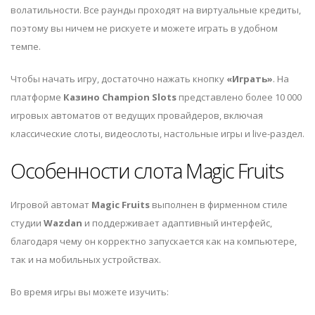
волатильности. Все раунды проходят на виртуальные кредиты,
поэтому вы ничем не рискуете и можете играть в удобном
темпе.
Чтобы начать игру, достаточно нажать кнопку
«Играть»
. На
платформе
Казино Сhampion Slots
представлено более 10 000
игровых автоматов от ведущих провайдеров, включая
классические слоты, видеослоты, настольные игры и live-раздел.
Особенности слота Magic Fruits
Игровой автомат
Magic Fruits
выполнен в фирменном стиле
студии
Wazdan
и поддерживает адаптивный интерфейс,
благодаря чему он корректно запускается как на компьютере,
так и на мобильных устройствах.
Во время игры вы можете изучить: