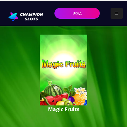
Вход
Magic Fruits