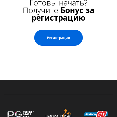
Готовы начать?
Получите
Бонус за
регистрацию
Регистрация