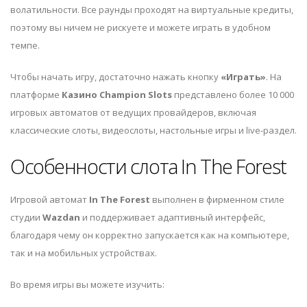
волатильности. Все раунды проходят на виртуальные кредиты,
поэтому вы ничем не рискуете и можете играть в удобном
темпе.
Чтобы начать игру, достаточно нажать кнопку
«Играть»
. На
платформе
Казино Сhampion Slots
представлено более 10 000
игровых автоматов от ведущих провайдеров, включая
классические слоты, видеослоты, настольные игры и live-раздел.
Особенности слота In The Forest
Игровой автомат
In The Forest
выполнен в фирменном стиле
студии
Wazdan
и поддерживает адаптивный интерфейс,
благодаря чему он корректно запускается как на компьютере,
так и на мобильных устройствах.
Во время игры вы можете изучить: