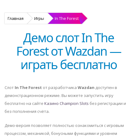
Главная
Игры
In The Forest
Демо слот In The
Forest от Wazdan —
играть бесплатно
Слот
In The Forest
от разработчика
Wazdan
доступен в
демонстрационном режиме. Вы можете запустить игру
бесплатно на сайте
Казино Сhampion Slots
без регистрации и
без пополнения счёта.
Демо-версия позволяет полностью ознакомиться с игровым
процессом, механикой, бонусными функциями и уровнем