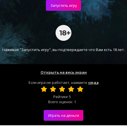
Запустить игру
Нажимая "Запустить игру", вы подтверждаете что Вам есть 18 лет.
Открыть на весь экран
Если игра не работает, нажмите
сюда
Рейтинг
5
Всего оценок:
1
Играть на деньги