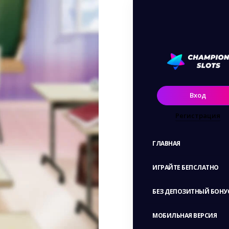
Вход
Регистрация
ГЛАВНАЯ
ИГРАЙТЕ БЕПСЛАТНО
БЕЗ ДЕПОЗИТНЫЙ БОНУ
МОБИЛЬНАЯ ВЕРСИЯ