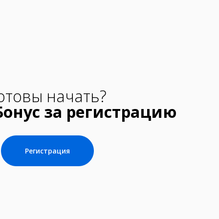
отовы начать?
Бонус за регистрацию
Регистрация