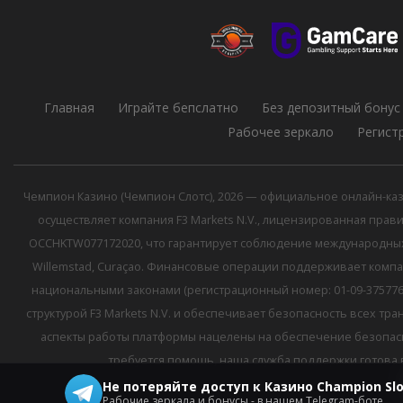
Главная
Играйте бепслатно
Без депозитный бонус
Рабочее зеркало
Регист
Чемпион Казино (Чемпион Слотс), 2026 — официальное онлайн-ка
осуществляет компания F3 Markets N.V., лицензированная прави
OCCHKTW077172020, что гарантирует соблюдение международных с
Willemstad, Curaçao. Финансовые операции поддерживает компан
национальными законами (регистрационный номер: 01-09-375776).
структурой F3 Markets N.V. и обеспечивает безопасность всех т
аспекты работы платформы нацелены на обеспечение безопасн
требуется помощь, наша служба поддержки готова 
Не потеряйте доступ к Казино Сhampion Slo
Рабочие зеркала и бонусы - в нашем Telegram-боте