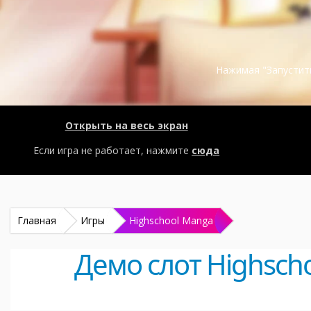
Нажимая "Запустить
Открыть на весь экран
Если игра не работает, нажмите
сюда
Главная
Игры
Highschool Manga
Демо слот Highsch