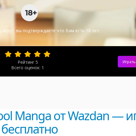
 игру", вы подтверждаете что Вам есть 18 лет.
Играть
Рейтинг
5
Всего оценок:
1
ool Manga от Wazdan — и
бесплатно