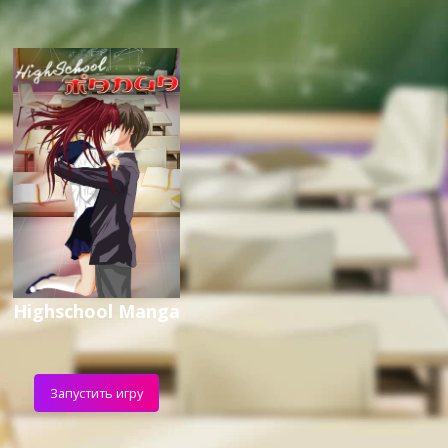
Highschool Manga
Запустить игру