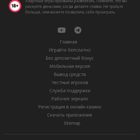
Азартные игры призваны развлекать. Помните, что вы
рискуете деньгами, когда делаете ставки. Не тратьте
больше, чем можете позволить себе проиграть.
Главная
Играйте бепслатно
Без депозитный бонус
Мобильная версия
Вывод средств
Честные игроков
Служба поддержки
Рабочее зеркало
Регистрация в онлайн казино
Скачать приложение
Sitemap