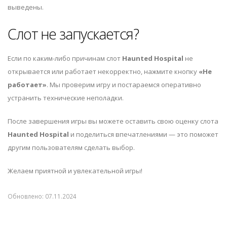
выведены.
Слот не запускается?
Если по каким-либо причинам слот
Haunted Hospital
не
открывается или работает некорректно, нажмите кнопку
«Не
работает»
. Мы проверим игру и постараемся оперативно
устранить технические неполадки.
После завершения игры вы можете оставить свою оценку слота
Haunted Hospital
и поделиться впечатлениями — это поможет
другим пользователям сделать выбор.
Желаем приятной и увлекательной игры!
Обновлено:
07.11.2024