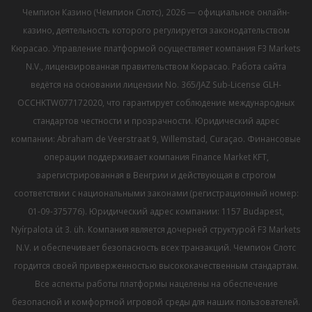
Чемпион Казино (Чемпион Слотс), 2026 — официальное онлайн-
казино, деятельность которого регулируется законодательством
Кюрасао. Управление платформой осуществляет компания F3 Markets
N.V., лицензированная правительством Кюрасао. Работа сайта
ведётся на основании лицензии No. 365/JAZ Sub-License GLH-
OCCHKTW077172020, что гарантирует соблюдение международных
стандартов честности и прозрачности. Юридический адрес
компании: Abraham de Veerstraat 9, Willemstad, Curaçao. Финансовые
операции поддерживает компания Finance Market KFT,
зарегистрированная в Венгрии и действующая в строгом
соответствии с национальными законами (регистрационный номер:
01-09-375776). Юридический адрес компании: 1157 Budapest,
Nyírpalota út 3. üh. Компания является дочерней структурой F3 Markets
N.V. и обеспечивает безопасность всех транзакций. Чемпион Слотс
гордится своей приверженностью высококачественным стандартам.
Все аспекты работы платформы нацелены на обеспечение
безопасной и комфортной игровой среды для наших пользователей.