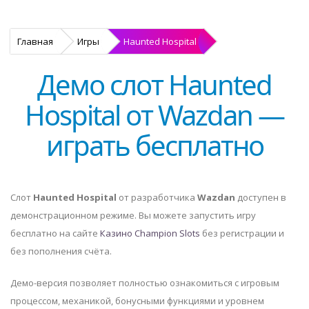
Главная
Игры
Haunted Hospital
Демо слот Haunted
Hospital от Wazdan —
играть бесплатно
Слот
Haunted Hospital
от разработчика
Wazdan
доступен в
демонстрационном режиме. Вы можете запустить игру
бесплатно на сайте
Казино Сhampion Slots
без регистрации и
без пополнения счёта.
Демо-версия позволяет полностью ознакомиться с игровым
процессом, механикой, бонусными функциями и уровнем