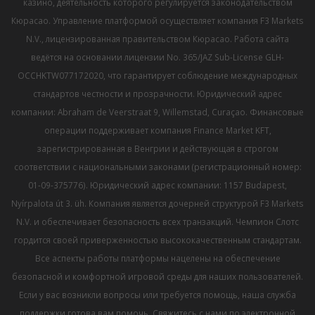
казино, деятельность которого регулируется законодательством
Кюрасао. Управление платформой осуществляет компания F3 Markets
N.V., лицензированная правительством Кюрасао. Работа сайта
ведётся на основании лицензии No. 365/JAZ Sub-License GLH-
OCCHKTW077172020, что гарантирует соблюдение международных
стандартов честности и прозрачности. Юридический адрес
компании: Abraham de Veerstraat 9, Willemstad, Curaçao. Финансовые
операции поддерживает компания Finance Market KFT,
зарегистрированная в Венгрии и действующая в строгом
соответствии с национальными законами (регистрационный номер:
01-09-375776). Юридический адрес компании: 1157 Budapest,
Nyírpalota út 3. üh. Компания является дочерней структурой F3 Markets
N.V. и обеспечивает безопасность всех транзакций. Чемпион Слотс
гордится своей приверженностью высококачественным стандартам.
Все аспекты работы платформы нацелены на обеспечение
безопасной и комфортной игровой среды для наших пользователей.
Если у вас возникли вопросы или требуется помощь, наша служба
поддержки готова вам помочь. Свяжитесь с нами по электронной