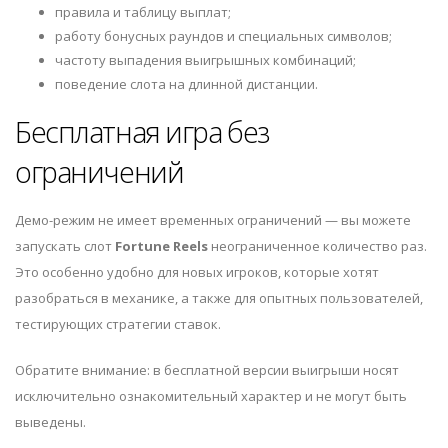
правила и таблицу выплат;
работу бонусных раундов и специальных символов;
частоту выпадения выигрышных комбинаций;
поведение слота на длинной дистанции.
Бесплатная игра без
ограничений
Демо-режим не имеет временных ограничений — вы можете
запускать слот
Fortune Reels
неограниченное количество раз.
Это особенно удобно для новых игроков, которые хотят
разобраться в механике, а также для опытных пользователей,
тестирующих стратегии ставок.
Обратите внимание: в бесплатной версии выигрыши носят
исключительно ознакомительный характер и не могут быть
выведены.