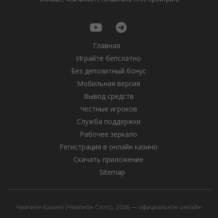
Главная
Играйте бепслатно
Без депозитный бонус
Мобильная версия
Вывод средств
Честные игроков
Служба поддержки
Рабочее зеркало
Регистрация в онлайн казино
Скачать приложение
Sitemap
Чемпион Казино (Чемпион Слотс), 2026 — официальное онлайн-