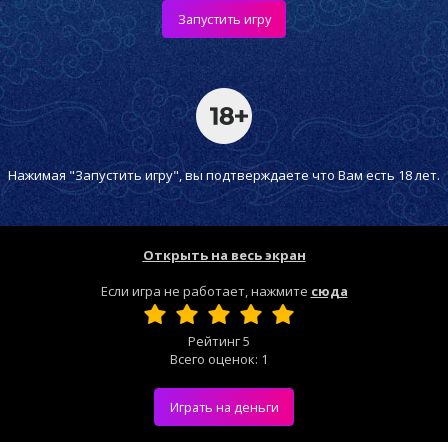
Запустить игру
Нажимая "Запустить игру", вы подтверждаете что Вам есть 18 лет.
Открыть на весь экран
Если игра не работает, нажмите
сюда
Рейтинг
5
Всего оценок:
1
Играть на деньги