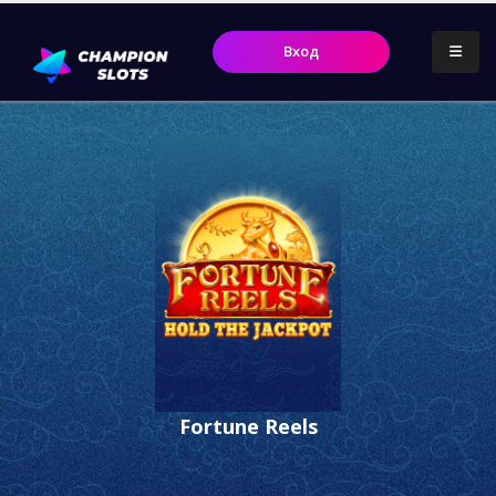
Вход
Fortune Reels