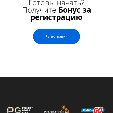
Готовы начать?
Получите
Бонус за
регистрацию
Регистрация