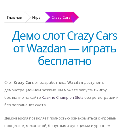
Главная
Игры
Crazy Cars
Демо слот Crazy Cars
от Wazdan — играть
бесплатно
Слот
Crazy Cars
от разработчика
Wazdan
доступен в
демонстрационном режиме. Вы можете запустить игру
бесплатно на сайте
Казино Сhampion Slots
без регистрации и
без пополнения счёта.
Демо-версия позволяет полностью ознакомиться с игровым
процессом, механикой, бонусными функциями и уровнем