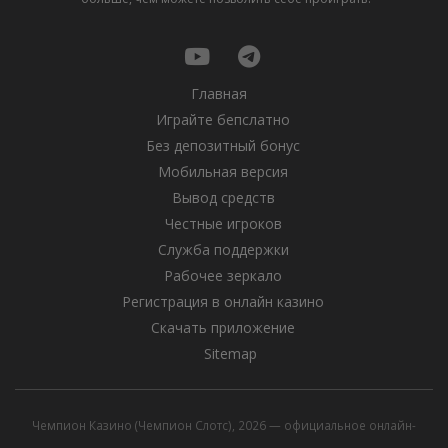
Главная
Играйте бепслатно
Без депозитный бонус
Мобильная версия
Вывод средств
Честные игроков
Служба поддержки
Рабочее зеркало
Регистрация в онлайн казино
Скачать приложение
Sitemap
Чемпион Казино (Чемпион Слотс), 2026 — официальное онлайн-