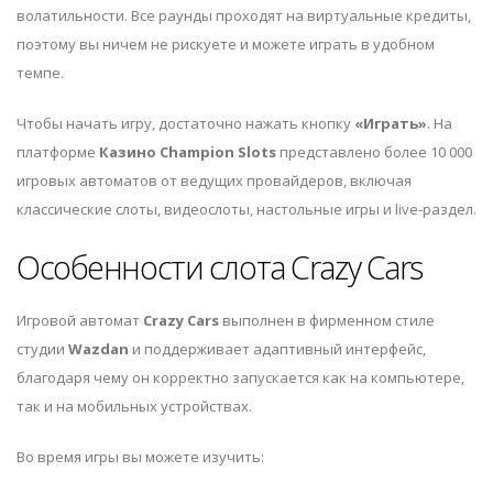
волатильности. Все раунды проходят на виртуальные кредиты,
поэтому вы ничем не рискуете и можете играть в удобном
темпе.
Чтобы начать игру, достаточно нажать кнопку
«Играть»
. На
платформе
Казино Сhampion Slots
представлено более 10 000
игровых автоматов от ведущих провайдеров, включая
классические слоты, видеослоты, настольные игры и live-раздел.
Особенности слота Crazy Cars
Игровой автомат
Crazy Cars
выполнен в фирменном стиле
студии
Wazdan
и поддерживает адаптивный интерфейс,
благодаря чему он корректно запускается как на компьютере,
так и на мобильных устройствах.
Во время игры вы можете изучить: