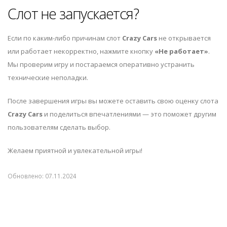
Слот не запускается?
Если по каким-либо причинам слот
Crazy Cars
не открывается
или работает некорректно, нажмите кнопку
«Не работает»
.
Мы проверим игру и постараемся оперативно устранить
технические неполадки.
После завершения игры вы можете оставить свою оценку слота
Crazy Cars
и поделиться впечатлениями — это поможет другим
пользователям сделать выбор.
Желаем приятной и увлекательной игры!
Обновлено:
07.11.2024