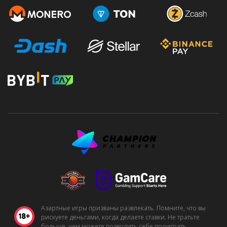
Азартные игры призваны развлекать. Помните, что вы
рискуете деньгами, когда делаете ставки. Не тратьте
больше, чем можете позволить себе проиграть.