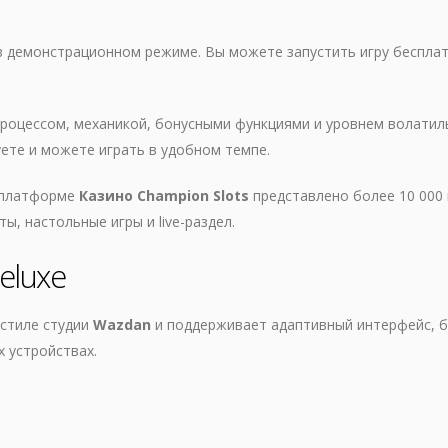
в демонстрационном режиме. Вы можете запустить игру беспла
роцессом, механикой, бонусными функциями и уровнем волатиль
уете и можете играть в удобном темпе.
 платформе
Казино Сhampion Slots
представлено более 10 000
ы, настольные игры и live-раздел.
eluxe
стиле студии
Wazdan
и поддерживает адаптивный интерфейс, б
х устройствах.