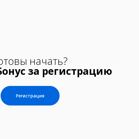
отовы начать?
Бонус за регистрацию
Регистрация