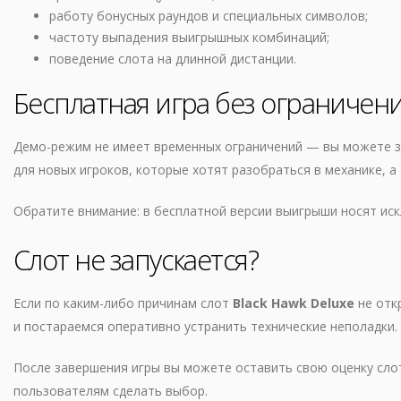
работу бонусных раундов и специальных символов;
частоту выпадения выигрышных комбинаций;
поведение слота на длинной дистанции.
Бесплатная игра без ограничен
Демо-режим не имеет временных ограничений — вы можете з
для новых игроков, которые хотят разобраться в механике, а
Обратите внимание: в бесплатной версии выигрыши носят ис
Слот не запускается?
Если по каким-либо причинам слот
Black Hawk Deluxe
не отк
и постараемся оперативно устранить технические неполадки.
После завершения игры вы можете оставить свою оценку сл
пользователям сделать выбор.