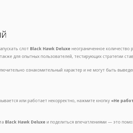
ий
апускать слот
Black Hawk Deluxe
неограниченное количество р
 также для опытных пользователей, тестирующих стратегии став
ключительно ознакомительный характер и не могут быть выведе
рывается или работает некорректно, нажмите кнопку
«Не рабо
ота
Black Hawk Deluxe
и поделиться впечатлениями — это помо