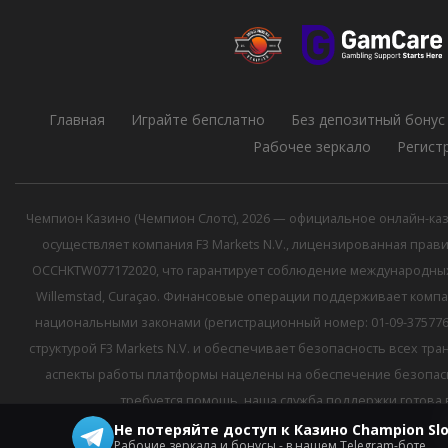
Главная
Играйте бепслатно
Без депозитный бонус
Рабочее зеркало
Регист
Чемпион Казино (Чемпион Слотс), 2026 — официальное онлайн-ка
осуществляет компания F3 Markets N.V., лицензированная прави
OCCHKTW077172020, что гарантирует соблюдение международных с
Willemstad, Curaçao. Финансовые операции поддерживает компан
национальными законами (регистрационный номер: 01-09-375776).
структурой F3 Markets N.V. и обеспечивает безопасность всех т
аспекты работы платформы нацелены на обеспечение безопасн
требуется помощь, наша служба поддержки готова 
Не потеряйте доступ к Казино Сhampion Slo
Рабочие зеркала и бонусы - в нашем Telegram-боте