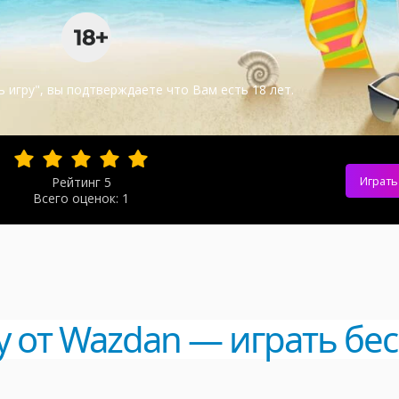
 игру", вы подтверждаете что Вам есть 18 лет.
Играть
Рейтинг
5
Всего оценок:
1
ty от Wazdan — играть бе