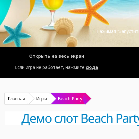
Нажимая "Запустить
Открыть на весь экран
Если игра не работает, нажмите
сюда
Главная
Игры
Beach Party
Демо слот Beach Par