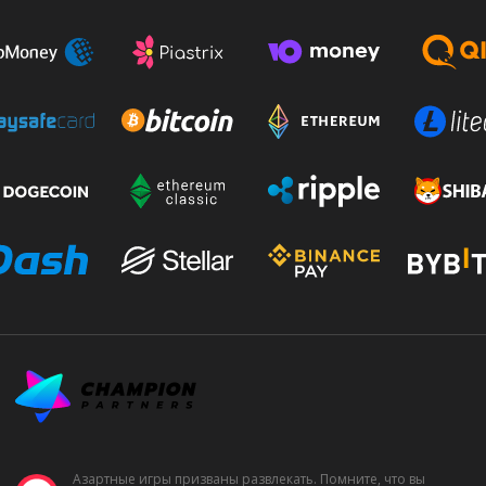
Азартные игры призваны развлекать. Помните, что вы