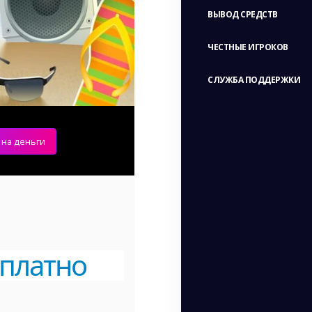
ВЫВОД СРЕДСТВ
ЧЕСТНЫЕ ИГРОКОВ
СЛУЖБА ПОДДЕРЖКИ
 на деньги
сплатно