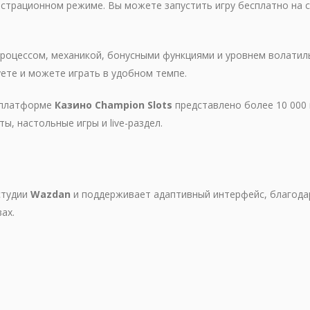
страционном режиме. Вы можете запустить игру бесплатно на 
роцессом, механикой, бонусными функциями и уровнем волатиль
уете и можете играть в удобном темпе.
 платформе
Казино Сhampion Slots
представлено более 10 000
ы, настольные игры и live-раздел.
студии
Wazdan
и поддерживает адаптивный интерфейс, благода
ах.