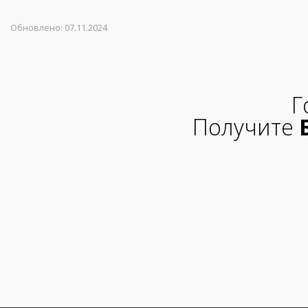
Обновлено:
07.11.2024
Г
Получите