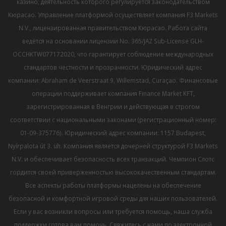
казино, деятельность которого регулируется законодательством
Кюрасао. Управление платформой осуществляет компания F3 Markets
N.V., лицензированная правительством Кюрасао. Работа сайта
ведётся на основании лицензии No. 365/JAZ Sub-License GLH-
OCCHKTW077172020, что гарантирует соблюдение международных
стандартов честности и прозрачности. Юридический адрес
компании: Abraham de Veerstraat 9, Willemstad, Curaçao. Финансовые
операции поддерживает компания Finance Market KFT,
зарегистрированная в Венгрии и действующая в строгом
соответствии с национальными законами (регистрационный номер:
01-09-375776). Юридический адрес компании: 1157 Budapest,
Nyírpalota út 3. üh. Компания является дочерней структурой F3 Markets
N.V. и обеспечивает безопасность всех транзакций. Чемпион Слотс
гордится своей приверженностью высококачественным стандартам.
Все аспекты работы платформы нацелены на обеспечение
безопасной и комфортной игровой среды для наших пользователей.
Если у вас возникли вопросы или требуется помощь, наша служба
поддержки готова вам помочь. Свяжитесь с нами по электронной