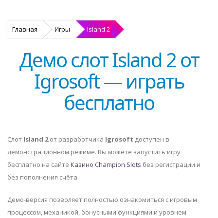
Главная
Игры
Island 2
Демо слот Island 2 от
Igrosoft — играть
бесплатно
Слот
Island 2
от разработчика
Igrosoft
доступен в
демонстрационном режиме. Вы можете запустить игру
бесплатно на сайте
Казино Сhampion Slots
без регистрации и
без пополнения счёта.
Демо-версия позволяет полностью ознакомиться с игровым
процессом, механикой, бонусными функциями и уровнем