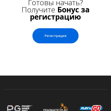
Готовы начать?
Получите
Бонус за
регистрацию
Регистрация