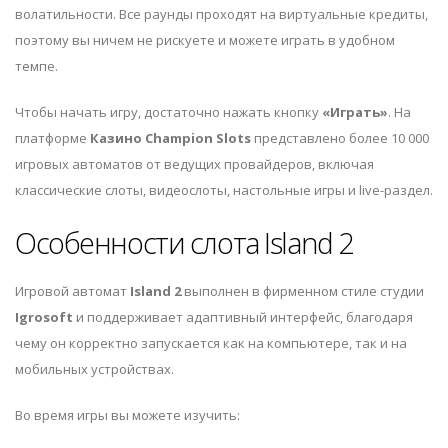
волатильности. Все раунды проходят на виртуальные кредиты,
поэтому вы ничем не рискуете и можете играть в удобном
темпе.
Чтобы начать игру, достаточно нажать кнопку
«Играть»
. На
платформе
Казино Сhampion Slots
представлено более 10 000
игровых автоматов от ведущих провайдеров, включая
классические слоты, видеослоты, настольные игры и live-раздел.
Особенности слота Island 2
Игровой автомат
Island 2
выполнен в фирменном стиле студии
Igrosoft
и поддерживает адаптивный интерфейс, благодаря
чему он корректно запускается как на компьютере, так и на
мобильных устройствах.
Во время игры вы можете изучить: