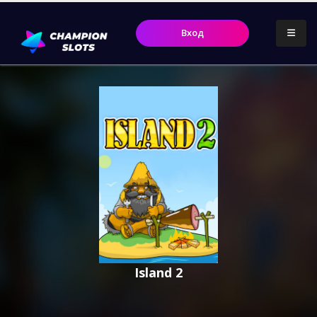
Вход
Island 2