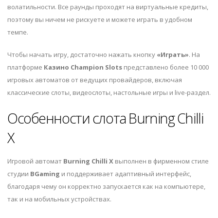
волатильности. Все раунды проходят на виртуальные кредиты,
поэтому вы ничем не рискуете и можете играть в удобном
темпе.
Чтобы начать игру, достаточно нажать кнопку
«Играть»
. На
платформе
Казино Сhampion Slots
представлено более 10 000
игровых автоматов от ведущих провайдеров, включая
классические слоты, видеослоты, настольные игры и live-раздел.
Особенности слота Burning Chilli
X
Игровой автомат
Burning Chilli X
выполнен в фирменном стиле
студии
BGaming
и поддерживает адаптивный интерфейс,
благодаря чему он корректно запускается как на компьютере,
так и на мобильных устройствах.