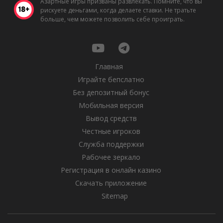
Азартные игры призваны развлекать. Помните, что вы
рискуете деньгами, когда делаете ставки. Не тратьте
больше, чем можете позволить себе проиграть.
Главная
Играйте бепслатно
Без депозитный бонус
Мобильная версия
Вывод средств
Честные игроков
Служба поддержки
Рабочее зеркало
Регистрация в онлайн казино
Скачать приложение
Sitemap