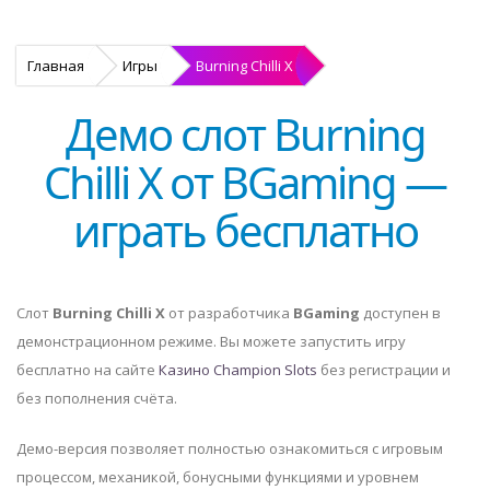
Главная
Игры
Burning Chilli X
Демо слот Burning
Chilli X от BGaming —
играть бесплатно
Слот
Burning Chilli X
от разработчика
BGaming
доступен в
демонстрационном режиме. Вы можете запустить игру
бесплатно на сайте
Казино Сhampion Slots
без регистрации и
без пополнения счёта.
Демо-версия позволяет полностью ознакомиться с игровым
процессом, механикой, бонусными функциями и уровнем