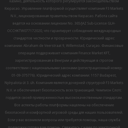
казино, деятельность которого регулируется законодательством
Кюрасао. Управление платформой осуществляет компания F3 Markets
N.V., лицензированная правительством Кюрасао. Работа сайта
ведётся на основании лицензии No. 365/JAZ Sub-License GLH-
OCCHKTW077172020, что гарантирует соблюдение международных
стандартов честности и прозрачности. Юридический адрес
компании: Abraham de Veerstraat 9, Willemstad, Curaçao. Финансовые
операции поддерживает компания Finance Market KFT,
зарегистрированная в Венгрии и действующая в строгом
соответствии с национальными законами (регистрационный номер:
01-09-375776). Юридический адрес компании: 1157 Budapest,
Nyírpalota út 3. üh. Компания является дочерней структурой F3 Markets
N.V. и обеспечивает безопасность всех транзакций. Чемпион Слотс
гордится своей приверженностью высококачественным стандартам.
Все аспекты работы платформы нацелены на обеспечение
безопасной и комфортной игровой среды для наших пользователей.
Если у вас возникли вопросы или требуется помощь, наша служба
поддержки готова вам помочь. Свяжитесь с нами по электронной