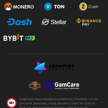
Азартные игры призваны развлекать. Помните, что вы
рискуете деньгами, когда делаете ставки. Не тратьте
больше, чем можете позволить себе проиграть.