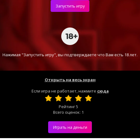
Запустить игру
Нажимая "Запустить игру", вы подтверждаете что Вам есть 18 лет.
Открыть на весь экран
Если игра не работает, нажмите
сюда
Рейтинг
5
Всего оценок:
1
Играть на деньги