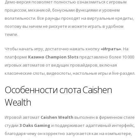
Демо-версия позволяет полностью ознакомиться с игровым
процессом, механикой, бонусными функциями и уровнем
волатильности. Все раунды проходят на виртуальные кредиты,
поэтому вы ничем не рискуете и можете играть в удобном
темпе.
Чтобы начать игру, достаточно нажать кнопку
«Играть»
. На
платформе
Казино Сhampion Slots
представлено более 10 000
игровых автоматов от ведущих провайдеров, включая
классические слоты, видеослоты, настольные игры и live-раздел.
Особенности слота Caishen
Wealth
Игровой автомат
Caishen Wealth
выполнен в фирменном стиле
студии
3 Oaks Gaming
и поддерживает адаптивный интерфейс,
благодаря чему он корректно запускается как на компьютере,