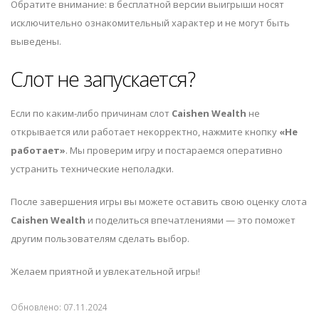
Обратите внимание: в бесплатной версии выигрыши носят
исключительно ознакомительный характер и не могут быть
выведены.
Слот не запускается?
Если по каким-либо причинам слот
Caishen Wealth
не
открывается или работает некорректно, нажмите кнопку
«Не
работает»
. Мы проверим игру и постараемся оперативно
устранить технические неполадки.
После завершения игры вы можете оставить свою оценку слота
Caishen Wealth
и поделиться впечатлениями — это поможет
другим пользователям сделать выбор.
Желаем приятной и увлекательной игры!
Обновлено:
07.11.2024