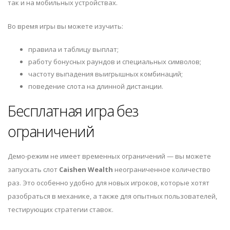
так и на мобильных устройствах.
Во время игры вы можете изучить:
правила и таблицу выплат;
работу бонусных раундов и специальных символов;
частоту выпадения выигрышных комбинаций;
поведение слота на длинной дистанции.
Бесплатная игра без
ограничений
Демо-режим не имеет временных ограничений — вы можете
запускать слот
Caishen Wealth
неограниченное количество
раз. Это особенно удобно для новых игроков, которые хотят
разобраться в механике, а также для опытных пользователей,
тестирующих стратегии ставок.