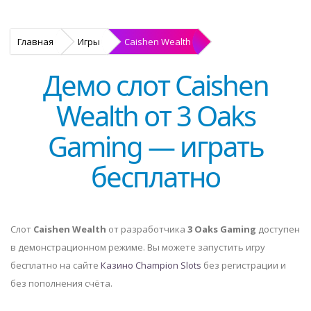
Главная
Игры
Caishen Wealth
Демо слот Caishen
Wealth от 3 Oaks
Gaming — играть
бесплатно
Слот
Caishen Wealth
от разработчика
3 Oaks Gaming
доступен
в демонстрационном режиме. Вы можете запустить игру
бесплатно на сайте
Казино Сhampion Slots
без регистрации и
без пополнения счёта.