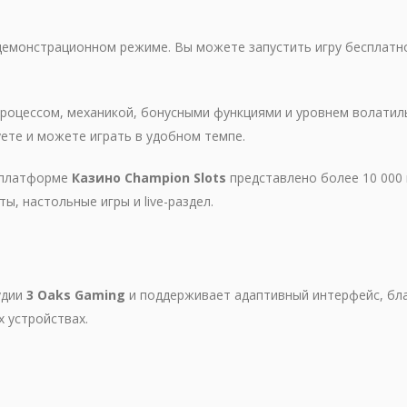
демонстрационном режиме. Вы можете запустить игру бесплатн
роцессом, механикой, бонусными функциями и уровнем волатиль
уете и можете играть в удобном темпе.
 платформе
Казино Сhampion Slots
представлено более 10 000
ы, настольные игры и live-раздел.
удии
3 Oaks Gaming
и поддерживает адаптивный интерфейс, бла
х устройствах.