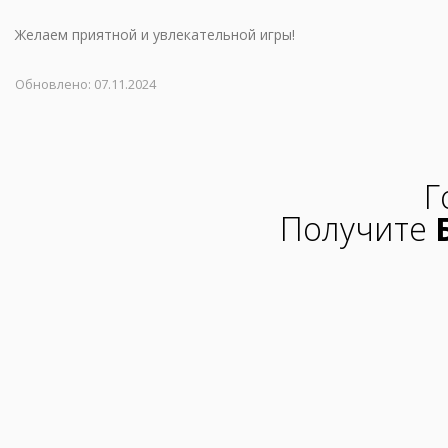
Желаем приятной и увлекательной игры!
Обновлено:
07.11.2024
Г
Получите