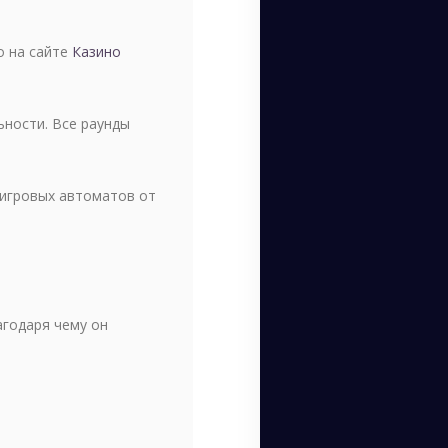
о на сайте
Казино
ности. Все раунды
 игровых автоматов от
годаря чему он