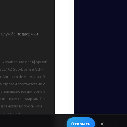
Служба поддержки
о. Управление платформой
65/JAZ Sub-License GLH-
Abraham de Veerstraat 9,
в строгом соответствии с
мпания является дочерней
ественным стандартам. Все
с возникли вопросы или
nslots.com
.
✕
Открыть