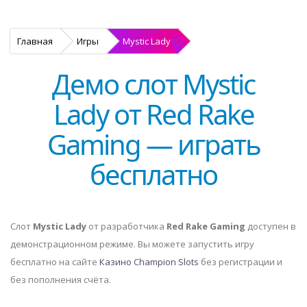
Главная
Игры
Mystic Lady
Демо слот Mystic
Lady от Red Rake
Gaming — играть
бесплатно
Слот
Mystic Lady
от разработчика
Red Rake Gaming
доступен в
демонстрационном режиме. Вы можете запустить игру
бесплатно на сайте
Казино Сhampion Slots
без регистрации и
без пополнения счёта.