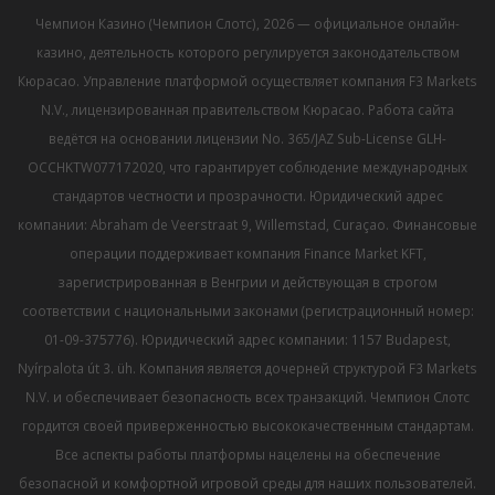
Чемпион Казино (Чемпион Слотс), 2026 — официальное онлайн-
казино, деятельность которого регулируется законодательством
Кюрасао. Управление платформой осуществляет компания F3 Markets
N.V., лицензированная правительством Кюрасао. Работа сайта
ведётся на основании лицензии No. 365/JAZ Sub-License GLH-
OCCHKTW077172020, что гарантирует соблюдение международных
стандартов честности и прозрачности. Юридический адрес
компании: Abraham de Veerstraat 9, Willemstad, Curaçao. Финансовые
операции поддерживает компания Finance Market KFT,
зарегистрированная в Венгрии и действующая в строгом
соответствии с национальными законами (регистрационный номер:
01-09-375776). Юридический адрес компании: 1157 Budapest,
Nyírpalota út 3. üh. Компания является дочерней структурой F3 Markets
N.V. и обеспечивает безопасность всех транзакций. Чемпион Слотс
гордится своей приверженностью высококачественным стандартам.
Все аспекты работы платформы нацелены на обеспечение
безопасной и комфортной игровой среды для наших пользователей.