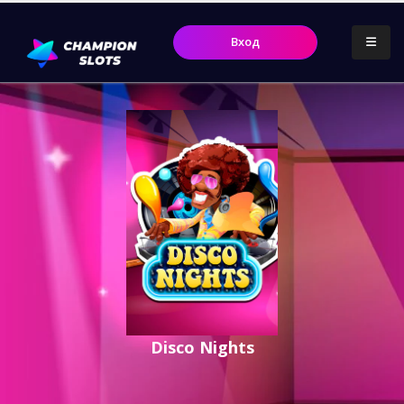
Вход
Disco Nights