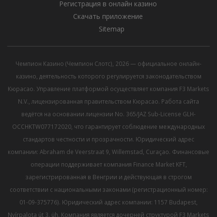
Регистрация в онлайн казино
Скачать приложение
Sitemap
Чемпион Казино (Чемпион Слотс), 2026 — официальное онлайн-
казино, деятельность которого регулируется законодательством
Кюрасао. Управление платформой осуществляет компания F3 Markets
N.V., лицензированная правительством Кюрасао. Работа сайта
ведётся на основании лицензии No. 365/JAZ Sub-License GLH-
OCCHKTW077172020, что гарантирует соблюдение международных
стандартов честности и прозрачности. Юридический адрес
компании: Abraham de Veerstraat 9, Willemstad, Curaçao. Финансовые
операции поддерживает компания Finance Market KFT,
зарегистрированная в Венгрии и действующая в строгом
соответствии с национальными законами (регистрационный номер:
01-09-375776). Юридический адрес компании: 1157 Budapest,
Nyírpalota út 3. üh. Компания является дочерней структурой F3 Markets