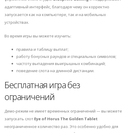
адаптивный интерфейс, благодаря чему он корректно
запускается как на компьютере, так и на мобильных
устройствах.
Во время игры вы можете изучить:
правила и таблицу выплат;
работу бонусных раундов и специальных символов;
частоту выпадения выигрышных комбинаций;
поведение слота на длинной дистанции.
Бесплатная игра без
ограничений
Демо-режим не имеет временных ограничений — вы можете
запускать слот
Eye of Horus The Golden Tablet
неограниченное количество раз. Это особенно удобно для