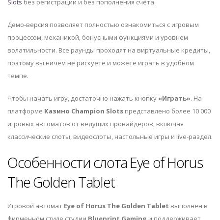
Slots
без регистрации и без пополнения счёта.
Демо-версия позволяет полностью ознакомиться с игровым
процессом, механикой, бонусными функциями и уровнем
волатильности. Все раунды проходят на виртуальные кредиты,
поэтому вы ничем не рискуете и можете играть в удобном
темпе.
Чтобы начать игру, достаточно нажать кнопку
«Играть»
. На
платформе
Казино Сhampion Slots
представлено более 10 000
игровых автоматов от ведущих провайдеров, включая
классические слоты, видеослоты, настольные игры и live-раздел.
Особенности слота Eye of Horus
The Golden Tablet
Игровой автомат
Eye of Horus The Golden Tablet
выполнен в
фирменном стиле студии
Blueprint Gaming
и поддерживает