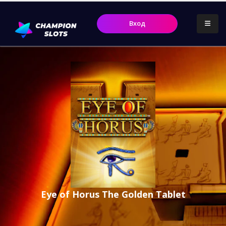
Вход
Eye of Horus The Golden Tablet