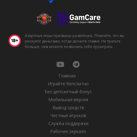
Азартные игры призваны развлекать. Помните, что вы
рискуете деньгами, когда делаете ставки. Не тратьте
больше, чем можете позволить себе проиграть.
Главная
Играйте бепслатно
Без депозитный бонус
Мобильная версия
Вывод средств
Честные игроков
Служба поддержки
Рабочее зеркало