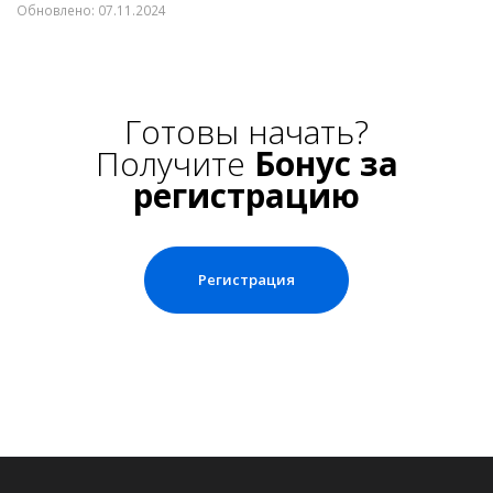
Обновлено:
07.11.2024
Готовы начать?
Получите
Бонус за
регистрацию
Регистрация