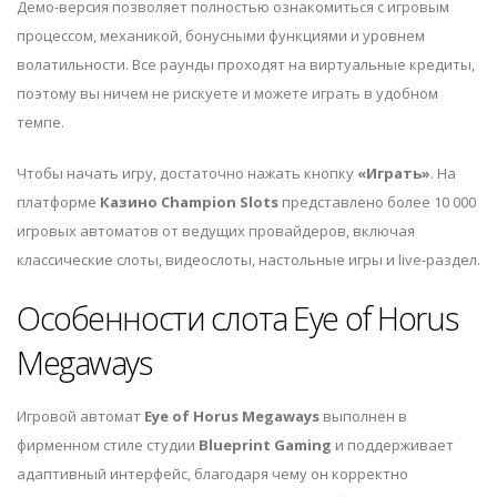
Демо-версия позволяет полностью ознакомиться с игровым
процессом, механикой, бонусными функциями и уровнем
волатильности. Все раунды проходят на виртуальные кредиты,
поэтому вы ничем не рискуете и можете играть в удобном
темпе.
Чтобы начать игру, достаточно нажать кнопку
«Играть»
. На
платформе
Казино Сhampion Slots
представлено более 10 000
игровых автоматов от ведущих провайдеров, включая
классические слоты, видеослоты, настольные игры и live-раздел.
Особенности слота Eye of Horus
Megaways
Игровой автомат
Eye of Horus Megaways
выполнен в
фирменном стиле студии
Blueprint Gaming
и поддерживает
адаптивный интерфейс, благодаря чему он корректно