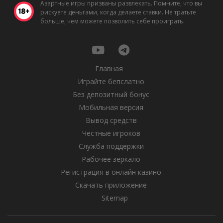
Азартные игры призваны развлекать. Помните, что вы
рискуете деньгами, когда делаете ставки. Не тратьте
больше, чем можете позволить себе проиграть.
Главная
Играйте бепслатно
Без депозитный бонус
Мобильная версия
Вывод средств
Честные игроков
Служба поддержки
Рабочее зеркало
Регистрация в онлайн казино
Скачать приложение
Sitemap