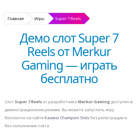
Главная
Игры
Super 7 Reels
Демо слот Super 7
Reels от Merkur
Gaming — играть
бесплатно
Слот
Super 7 Reels
от разработчика
Merkur Gaming
доступен в
демонстрационном режиме. Вы можете запустить игру
бесплатно на сайте
Казино Сhampion Slots
без регистрации и
без пополнения счёта.