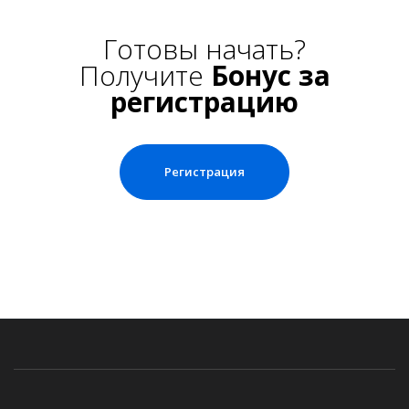
Готовы начать?
Получите
Бонус за
регистрацию
Регистрация