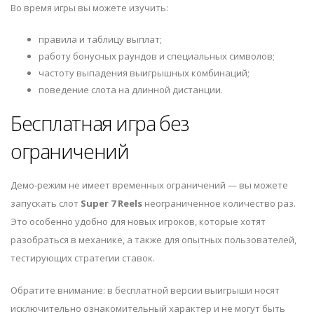
Во время игры вы можете изучить:
правила и таблицу выплат;
работу бонусных раундов и специальных символов;
частоту выпадения выигрышных комбинаций;
поведение слота на длинной дистанции.
Бесплатная игра без
ограничений
Демо-режим не имеет временных ограничений — вы можете
запускать слот
Super 7 Reels
неограниченное количество раз.
Это особенно удобно для новых игроков, которые хотят
разобраться в механике, а также для опытных пользователей,
тестирующих стратегии ставок.
Обратите внимание: в бесплатной версии выигрыши носят
исключительно ознакомительный характер и не могут быть