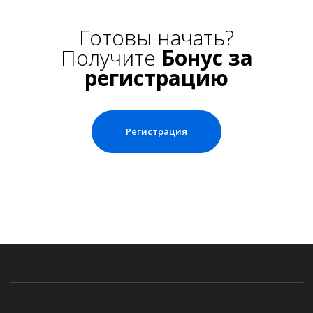
Готовы начать?
Получите
Бонус за
регистрацию
Регистрация