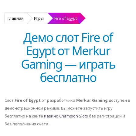
Главная
Игры
Fire of Egypt
Демо слот Fire of
Egypt от Merkur
Gaming — играть
бесплатно
Слот
Fire of Egypt
от разработчика
Merkur Gaming
доступен в
демонстрационном режиме. Вы можете запустить игру
бесплатно на сайте
Казино Сhampion Slots
без регистрации и
без пополнения счёта.