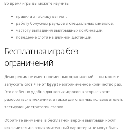
Во время игры вы можете изучить:
правила и таблицу выплат;
работу бонусных раундов и специальных символов;
частоту выпадения выигрышных комбинаций;
поведение слота на длинной дистанции.
Бесплатная игра без
ограничений
Демо-режим не имеет временных ограничений — вы можете
запускать слот
Fire of Egypt
неограниченное количество раз.
Это особенно удобно для новых игроков, которые хотят
разобраться в механике, а также для опытных пользователей,
тестирующих стратегии ставок.
Обратите внимание: в бесплатной версии выигрыши носят
исключительно ознакомительный характер и не могут быть