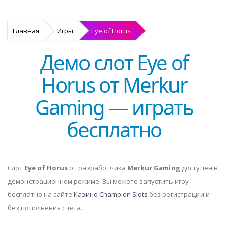
Главная
Игры
Eye of Horus
Демо слот Eye of
Horus от Merkur
Gaming — играть
бесплатно
Слот
Eye of Horus
от разработчика
Merkur Gaming
доступен в
демонстрационном режиме. Вы можете запустить игру
бесплатно на сайте
Казино Сhampion Slots
без регистрации и
без пополнения счёта.