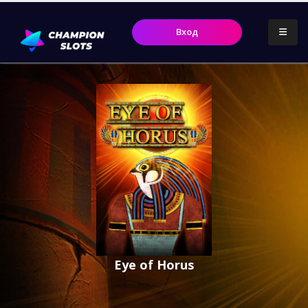
Вход
Eye of Horus