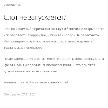
выведены.
Слот не запускается?
Если по каким-либо причинам слот
Eye of Horus
не открывается
или работает некорректно, нажмите кнопку
«Не работает»
.
Мы проверим игру и постараемся оперативно устранить
технические неполадки.
После завершения игры вы можете оставить свою оценку слота
Eye of Horus
и поделиться впечатлениями — это поможет
другим пользователям сделать выбор.
Желаем приятной и увлекательной игры!
Обновлено:
07.11.2024