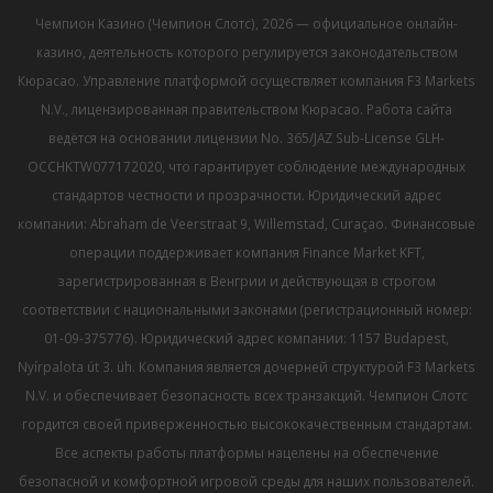
Чемпион Казино (Чемпион Слотс), 2026 — официальное онлайн-
казино, деятельность которого регулируется законодательством
Кюрасао. Управление платформой осуществляет компания F3 Markets
N.V., лицензированная правительством Кюрасао. Работа сайта
ведётся на основании лицензии No. 365/JAZ Sub-License GLH-
OCCHKTW077172020, что гарантирует соблюдение международных
стандартов честности и прозрачности. Юридический адрес
компании: Abraham de Veerstraat 9, Willemstad, Curaçao. Финансовые
операции поддерживает компания Finance Market KFT,
зарегистрированная в Венгрии и действующая в строгом
соответствии с национальными законами (регистрационный номер:
01-09-375776). Юридический адрес компании: 1157 Budapest,
Nyírpalota út 3. üh. Компания является дочерней структурой F3 Markets
N.V. и обеспечивает безопасность всех транзакций. Чемпион Слотс
гордится своей приверженностью высококачественным стандартам.
Все аспекты работы платформы нацелены на обеспечение
безопасной и комфортной игровой среды для наших пользователей.