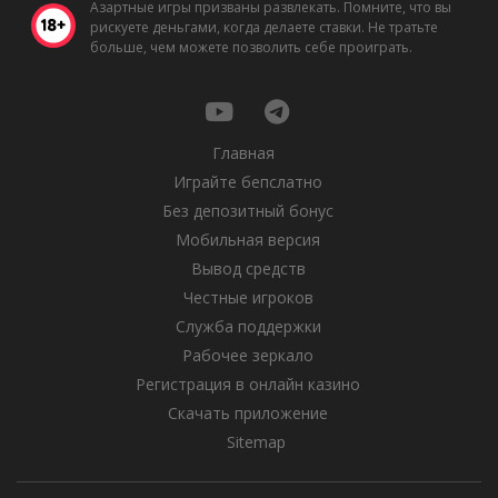
Азартные игры призваны развлекать. Помните, что вы
рискуете деньгами, когда делаете ставки. Не тратьте
больше, чем можете позволить себе проиграть.
Главная
Играйте бепслатно
Без депозитный бонус
Мобильная версия
Вывод средств
Честные игроков
Служба поддержки
Рабочее зеркало
Регистрация в онлайн казино
Скачать приложение
Sitemap