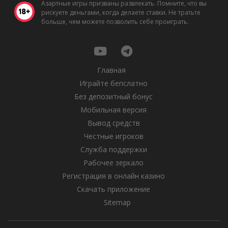
Азартные игры призваны развлекать. Помните, что вы
рискуете деньгами, когда делаете ставки. Не тратьте
больше, чем можете позволить себе проиграть.
Главная
Играйте бепслатно
Без депозитный бонус
Мобильная версия
Вывод средств
Честные игроков
Служба поддержки
Рабочее зеркало
Регистрация в онлайн казино
Скачать приложение
Sitemap