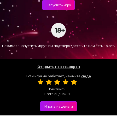
Запустить игру
Нажимая "Запустить игру", вы подтверждаете что Вам есть 18 лет.
Открыть на весь экран
Если игра не работает, нажмите
сюда
Рейтинг
5
Всего оценок:
1
Играть на деньги