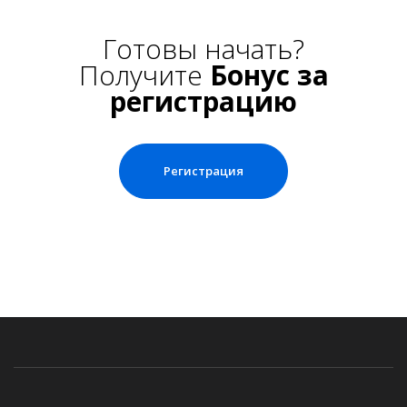
Готовы начать?
Получите
Бонус за
регистрацию
Регистрация