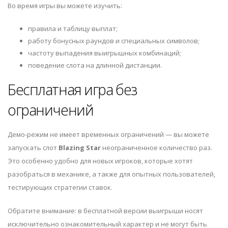
Во время игры вы можете изучить:
правила и таблицу выплат;
работу бонусных раундов и специальных символов;
частоту выпадения выигрышных комбинаций;
поведение слота на длинной дистанции.
Бесплатная игра без
ограничений
Демо-режим не имеет временных ограничений — вы можете
запускать слот
Blazing Star
неограниченное количество раз.
Это особенно удобно для новых игроков, которые хотят
разобраться в механике, а также для опытных пользователей,
тестирующих стратегии ставок.
Обратите внимание: в бесплатной версии выигрыши носят
исключительно ознакомительный характер и не могут быть