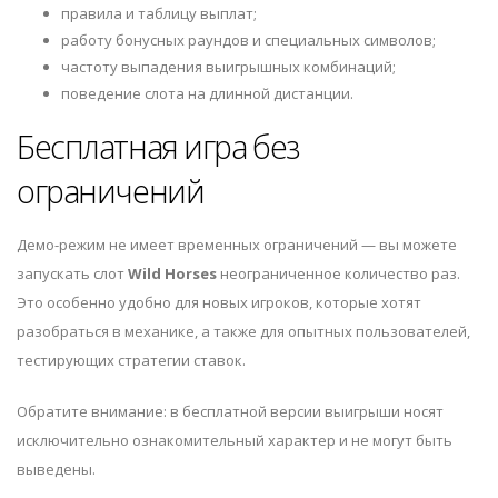
правила и таблицу выплат;
работу бонусных раундов и специальных символов;
частоту выпадения выигрышных комбинаций;
поведение слота на длинной дистанции.
Бесплатная игра без
ограничений
Демо-режим не имеет временных ограничений — вы можете
запускать слот
Wild Horses
неограниченное количество раз.
Это особенно удобно для новых игроков, которые хотят
разобраться в механике, а также для опытных пользователей,
тестирующих стратегии ставок.
Обратите внимание: в бесплатной версии выигрыши носят
исключительно ознакомительный характер и не могут быть
выведены.