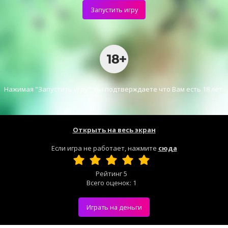
Запустить игру
Нажимая "Запустить игру", вы подтверждаете что Вам есть 18 лет.
Открыть на весь экран
Если игра не работает, нажмите
сюда
Рейтинг
5
Всего оценок:
1
Играть на деньги