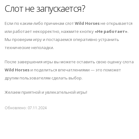
Слот не запускается?
Если по каким-либо причинам слот
Wild Horses
не открывается
или работает некорректно, нажмите кнопку
«Не работает»
.
Мы проверим игру и постараемся оперативно устранить
технические неполадки.
После завершения игры вы можете оставить свою оценку слота
Wild Horses
и поделиться впечатлениями — это поможет
другим пользователям сделать выбор.
Желаем приятной и увлекательной игры!
Обновлено:
07.11.2024