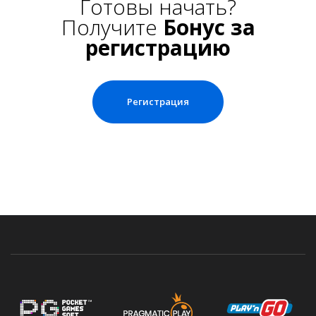
Готовы начать?
Получите
Бонус за
регистрацию
Регистрация