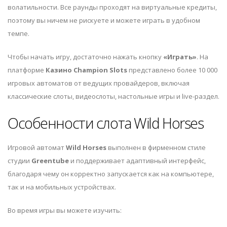
волатильности. Все раунды проходят на виртуальные кредиты,
поэтому вы ничем не рискуете и можете играть в удобном
темпе.
Чтобы начать игру, достаточно нажать кнопку
«Играть»
. На
платформе
Казино Сhampion Slots
представлено более 10 000
игровых автоматов от ведущих провайдеров, включая
классические слоты, видеослоты, настольные игры и live-раздел.
Особенности слота Wild Horses
Игровой автомат
Wild Horses
выполнен в фирменном стиле
студии
Greentube
и поддерживает адаптивный интерфейс,
благодаря чему он корректно запускается как на компьютере,
так и на мобильных устройствах.
Во время игры вы можете изучить: