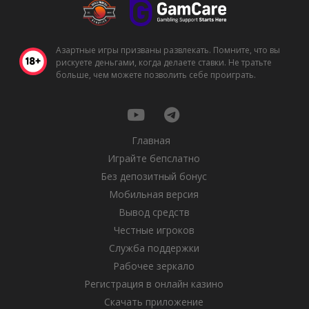
Азартные игры призваны развлекать. Помните, что вы
рискуете деньгами, когда делаете ставки. Не тратьте
больше, чем можете позволить себе проиграть.
Главная
Играйте бепслатно
Без депозитный бонус
Мобильная версия
Вывод средств
Честные игроков
Служба поддержки
Рабочее зеркало
Регистрация в онлайн казино
Скачать приложение