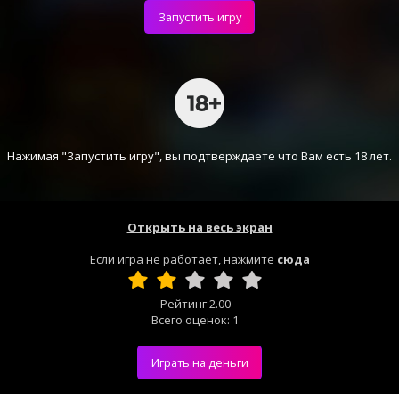
Запустить игру
Нажимая "Запустить игру", вы подтверждаете что Вам есть 18 лет.
Открыть на весь экран
Если игра не работает, нажмите
сюда
Рейтинг
2.00
Всего оценок:
1
Играть на деньги