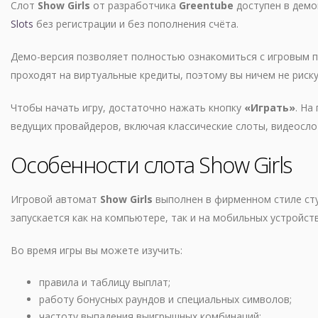
Слот
Show Girls
от разработчика
Greentube
доступен в демо
Slots
без регистрации и без пополнения счёта.
Демо-версия позволяет полностью ознакомиться с игровым п
проходят на виртуальные кредиты, поэтому вы ничем не риск
Чтобы начать игру, достаточно нажать кнопку
«Играть»
. На
ведущих провайдеров, включая классические слоты, видеослот
Особенности слота Show Girls
Игровой автомат
Show Girls
выполнен в фирменном стиле ст
запускается как на компьютере, так и на мобильных устройств
Во время игры вы можете изучить:
правила и таблицу выплат;
работу бонусных раундов и специальных символов;
частоту выпадения выигрышных комбинаций;