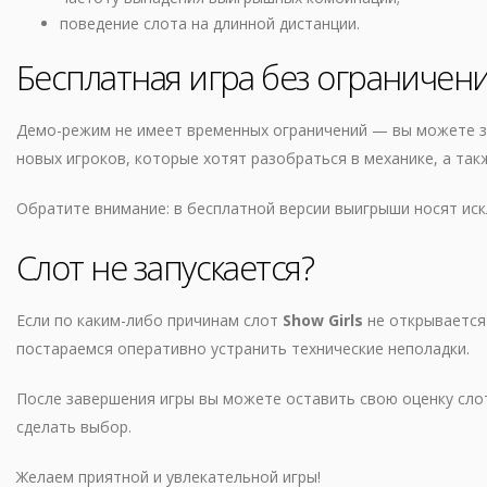
поведение слота на длинной дистанции.
Бесплатная игра без ограничен
Демо-режим не имеет временных ограничений — вы можете з
новых игроков, которые хотят разобраться в механике, а та
Обратите внимание: в бесплатной версии выигрыши носят ис
Слот не запускается?
Если по каким-либо причинам слот
Show Girls
не открывается
постараемся оперативно устранить технические неполадки.
После завершения игры вы можете оставить свою оценку сл
сделать выбор.
Желаем приятной и увлекательной игры!