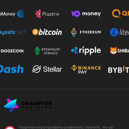
Азартные игры призваны развлекать. Помните, что вы