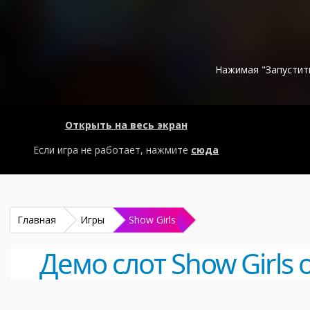
Нажимая "Запустить
Открыть на весь экран
Если игра не работает, нажмите
сюда
Главная
Игры
Show Girls
Демо слот Show Girls