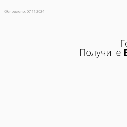
Обновлено:
07.11.2024
Г
Получите