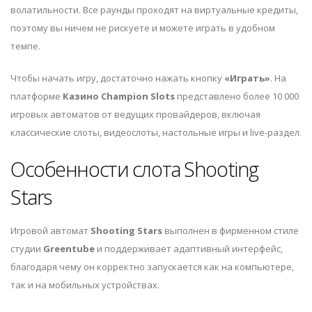
волатильности. Все раунды проходят на виртуальные кредиты,
поэтому вы ничем не рискуете и можете играть в удобном
темпе.
Чтобы начать игру, достаточно нажать кнопку
«Играть»
. На
платформе
Казино Сhampion Slots
представлено более 10 000
игровых автоматов от ведущих провайдеров, включая
классические слоты, видеослоты, настольные игры и live-раздел.
Особенности слота Shooting
Stars
Игровой автомат
Shooting Stars
выполнен в фирменном стиле
студии
Greentube
и поддерживает адаптивный интерфейс,
благодаря чему он корректно запускается как на компьютере,
так и на мобильных устройствах.