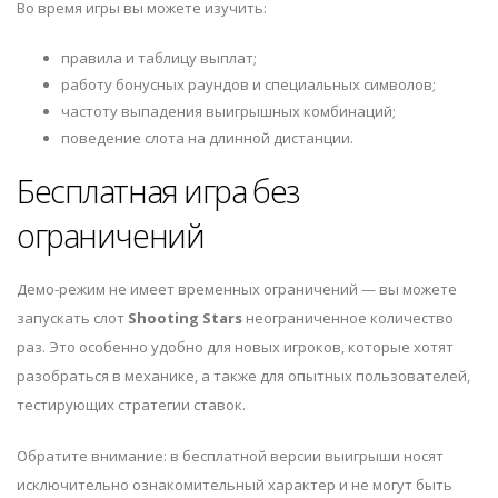
Во время игры вы можете изучить:
правила и таблицу выплат;
работу бонусных раундов и специальных символов;
частоту выпадения выигрышных комбинаций;
поведение слота на длинной дистанции.
Бесплатная игра без
ограничений
Демо-режим не имеет временных ограничений — вы можете
запускать слот
Shooting Stars
неограниченное количество
раз. Это особенно удобно для новых игроков, которые хотят
разобраться в механике, а также для опытных пользователей,
тестирующих стратегии ставок.
Обратите внимание: в бесплатной версии выигрыши носят
исключительно ознакомительный характер и не могут быть