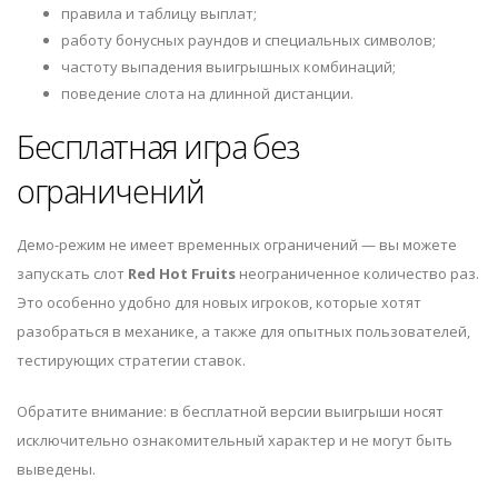
правила и таблицу выплат;
работу бонусных раундов и специальных символов;
частоту выпадения выигрышных комбинаций;
поведение слота на длинной дистанции.
Бесплатная игра без
ограничений
Демо-режим не имеет временных ограничений — вы можете
запускать слот
Red Hot Fruits
неограниченное количество раз.
Это особенно удобно для новых игроков, которые хотят
разобраться в механике, а также для опытных пользователей,
тестирующих стратегии ставок.
Обратите внимание: в бесплатной версии выигрыши носят
исключительно ознакомительный характер и не могут быть
выведены.