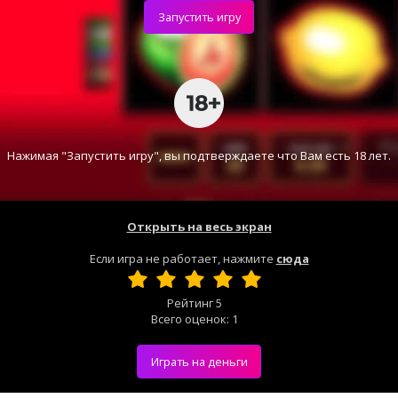
Запустить игру
Нажимая "Запустить игру", вы подтверждаете что Вам есть 18 лет.
Открыть на весь экран
Если игра не работает, нажмите
сюда
Рейтинг
5
Всего оценок:
1
Играть на деньги