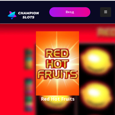
Вход
Red Hot Fruits