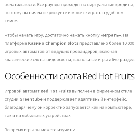
волатильности. Все раунды проходят на виртуальные кредиты,
поэтому вы ничем не рискуете и можете играть в удобном
темпе.
Чтобы начать игру, достаточно нажать кнопку
«Играть»
. На
платформе
Казино Сhampion Slots
представлено более 10 000
игровых автоматов от ведущих провайдеров, включая
классические слоты, видеослоты, настольные игры и live-раздел.
Особенности слота Red Hot Fruits
Игровой автомат
Red Hot Fruits
выполнен в фирменном стиле
студии
Greentube
и поддерживает адаптивный интерфейс,
благодаря чему он корректно запускается как на компьютере,
так и на мобильных устройствах.
Во время игры вы можете изучить: