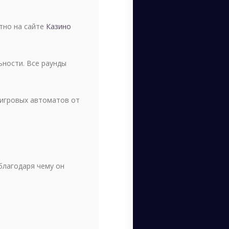
тно на сайте
Казино
ности. Все раунды
 игровых автоматов от
благодаря чему он