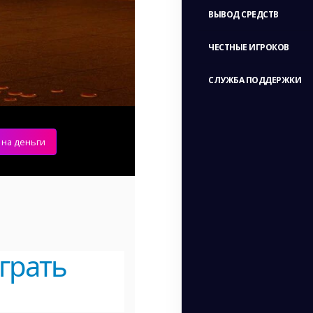
ВЫВОД СРЕДСТВ
ЧЕСТНЫЕ ИГРОКОВ
СЛУЖБА ПОДДЕРЖКИ
 на деньги
грать