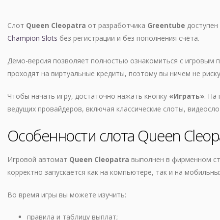
Слот
Queen Cleopatra
от разработчика
Greentube
доступен 
Сhampion Slots
без регистрации и без пополнения счёта.
Демо-версия позволяет полностью ознакомиться с игровым п
проходят на виртуальные кредиты, поэтому вы ничем не риск
Чтобы начать игру, достаточно нажать кнопку
«Играть»
. На
ведущих провайдеров, включая классические слоты, видеослот
Особенности слота Queen Cleop
Игровой автомат
Queen Cleopatra
выполнен в фирменном ст
корректно запускается как на компьютере, так и на мобильны
Во время игры вы можете изучить:
правила и таблицу выплат;