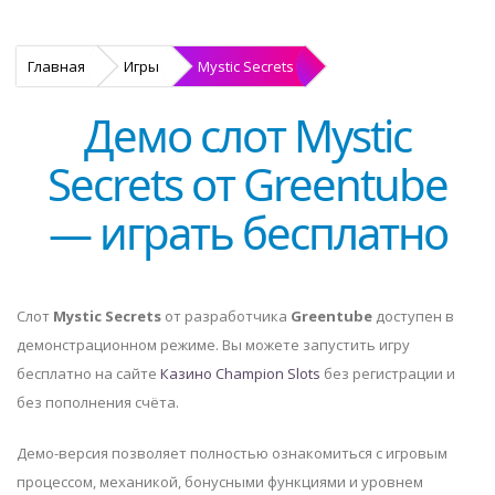
Главная
Игры
Mystic Secrets
Демо слот Mystic
Secrets от Greentube
— играть бесплатно
Слот
Mystic Secrets
от разработчика
Greentube
доступен в
демонстрационном режиме. Вы можете запустить игру
бесплатно на сайте
Казино Сhampion Slots
без регистрации и
без пополнения счёта.
Демо-версия позволяет полностью ознакомиться с игровым
процессом, механикой, бонусными функциями и уровнем