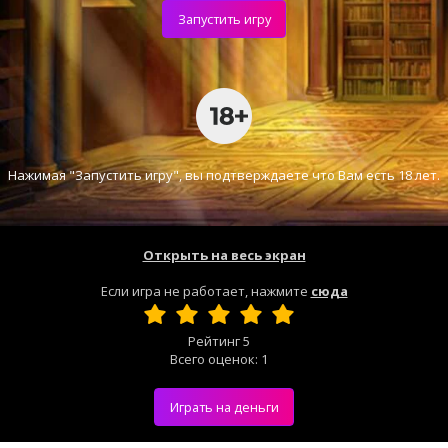
Запустить игру
Нажимая "Запустить игру", вы подтверждаете что Вам есть 18 лет.
Открыть на весь экран
Если игра не работает, нажмите
сюда
Рейтинг
5
Всего оценок:
1
Играть на деньги