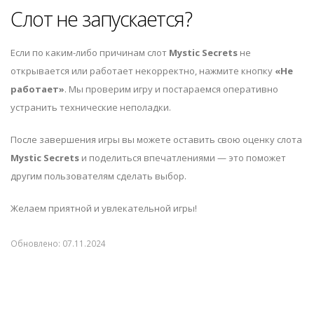
Слот не запускается?
Если по каким-либо причинам слот
Mystic Secrets
не
открывается или работает некорректно, нажмите кнопку
«Не
работает»
. Мы проверим игру и постараемся оперативно
устранить технические неполадки.
После завершения игры вы можете оставить свою оценку слота
Mystic Secrets
и поделиться впечатлениями — это поможет
другим пользователям сделать выбор.
Желаем приятной и увлекательной игры!
Обновлено:
07.11.2024