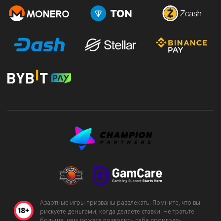
Азартные игры призваны развлекать. Помните, что вы
рискуете деньгами, когда делаете ставки. Не тратьте
больше, чем можете позволить себе проиграть.