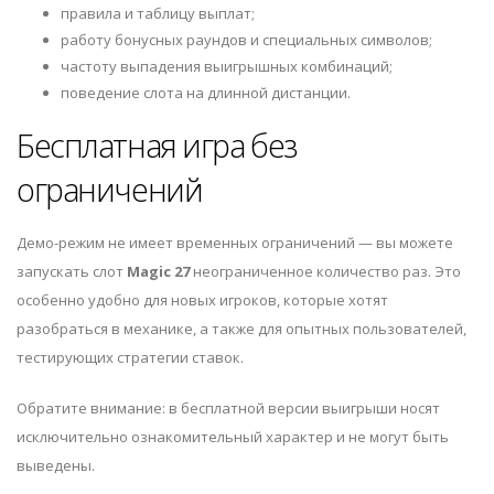
правила и таблицу выплат;
работу бонусных раундов и специальных символов;
частоту выпадения выигрышных комбинаций;
поведение слота на длинной дистанции.
Бесплатная игра без
ограничений
Демо-режим не имеет временных ограничений — вы можете
запускать слот
Magic 27
неограниченное количество раз. Это
особенно удобно для новых игроков, которые хотят
разобраться в механике, а также для опытных пользователей,
тестирующих стратегии ставок.
Обратите внимание: в бесплатной версии выигрыши носят
исключительно ознакомительный характер и не могут быть
выведены.