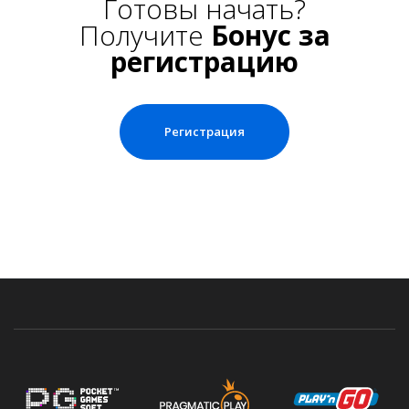
Готовы начать?
Получите
Бонус за
регистрацию
Регистрация