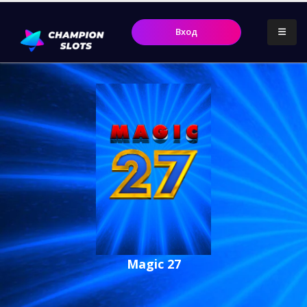
Вход
Magic 27