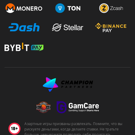
Азартные игры призваны развлекать. Помните, что вы
рискуете деньгами, когда делаете ставки. Не тратьте
больше, чем можете позволить себе проиграть.