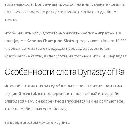
волатильности. Все раунды проходят на виртуальные кредиты,
поэтому вы ничем не рискуете и можете играть в удобном
темпе.
Чтобы начать игру, достаточно нажать кнопку
«Играть»
. На
платформе
Казино Сhampion Slots
представлено более 10 000
игровых автоматов от ведущих провайдеров, включая
классические слоты, видеослоты, настольные игры и live-раздел.
Особенности слота Dynasty of Ra
Игровой автомат
Dynasty of Ra
выполнен в фирменном стиле
студии
Greentube
и поддерживает адаптивный интерфейс,
благодаря чему он корректно запускается как на компьютере,
так и на мобильных устройствах.
Во время игры вы можете изучить: