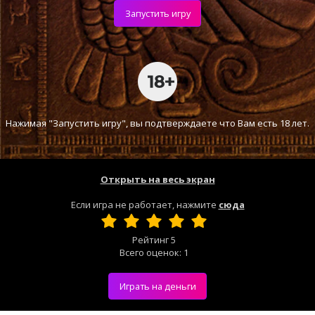
Запустить игру
Нажимая "Запустить игру", вы подтверждаете что Вам есть 18 лет.
Открыть на весь экран
Если игра не работает, нажмите
сюда
Рейтинг
5
Всего оценок:
1
Играть на деньги