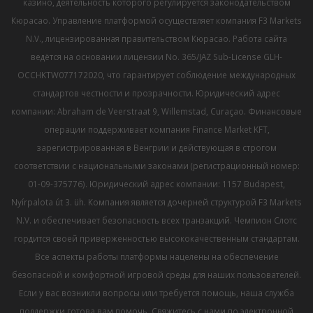
казино, деятельность которого регулируется законодательством
Кюрасао. Управление платформой осуществляет компания F3 Markets
N.V., лицензированная правительством Кюрасао. Работа сайта
ведётся на основании лицензии No. 365/JAZ Sub-License GLH-
OCCHKTW077172020, что гарантирует соблюдение международных
стандартов честности и прозрачности. Юридический адрес
компании: Abraham de Veerstraat 9, Willemstad, Curaçao. Финансовые
операции поддерживает компания Finance Market KFT,
зарегистрированная в Венгрии и действующая в строгом
соответствии с национальными законами (регистрационный номер:
01-09-375776). Юридический адрес компании: 1157 Budapest,
Nyírpalota út 3. üh. Компания является дочерней структурой F3 Markets
N.V. и обеспечивает безопасность всех транзакций. Чемпион Слотс
гордится своей приверженностью высококачественным стандартам.
Все аспекты работы платформы нацелены на обеспечение
безопасной и комфортной игровой среды для наших пользователей.
Если у вас возникли вопросы или требуется помощь, наша служба
поддержки готова вам помочь. Свяжитесь с нами по электронной