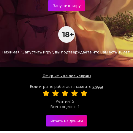
Запустить игру
Нажимая "Запустить игру", вы подтверждаете что Вам есть 18 лет.
Открыть на весь экран
Если игра не работает, нажмите
сюда
Рейтинг
5
Всего оценок:
1
Играть на деньги