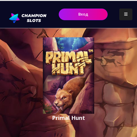
Вход
Primal Hunt