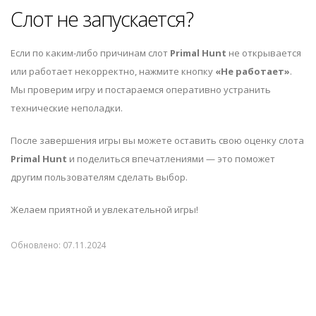
Слот не запускается?
Если по каким-либо причинам слот
Primal Hunt
не открывается
или работает некорректно, нажмите кнопку
«Не работает»
.
Мы проверим игру и постараемся оперативно устранить
технические неполадки.
После завершения игры вы можете оставить свою оценку слота
Primal Hunt
и поделиться впечатлениями — это поможет
другим пользователям сделать выбор.
Желаем приятной и увлекательной игры!
Обновлено:
07.11.2024