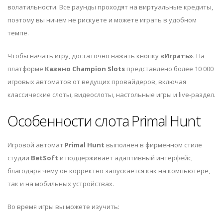
волатильности. Все раунды проходят на виртуальные кредиты,
поэтому вы ничем не рискуете и можете играть в удобном
темпе.
Чтобы начать игру, достаточно нажать кнопку
«Играть»
. На
платформе
Казино Сhampion Slots
представлено более 10 000
игровых автоматов от ведущих провайдеров, включая
классические слоты, видеослоты, настольные игры и live-раздел.
Особенности слота Primal Hunt
Игровой автомат
Primal Hunt
выполнен в фирменном стиле
студии
BetSoft
и поддерживает адаптивный интерфейс,
благодаря чему он корректно запускается как на компьютере,
так и на мобильных устройствах.
Во время игры вы можете изучить: