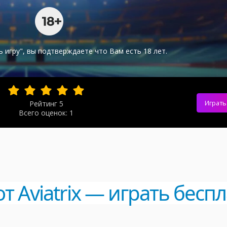
 игру", вы подтверждаете что Вам есть 18 лет.
Играть
Рейтинг
5
Всего оценок:
1
от Aviatrix — играть бесп