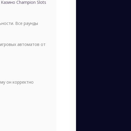
е
Казино Сhampion Slots
ности. Все раунды
 игровых автоматов от
му он корректно