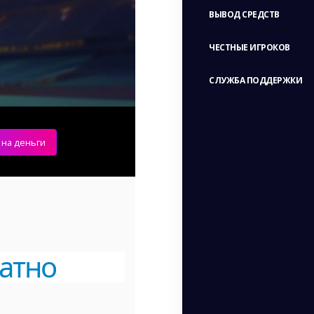
ВЫВОД СРЕДСТВ
ЧЕСТНЫЕ ИГРОКОВ
СЛУЖБА ПОДДЕРЖКИ
 на деньги
латно