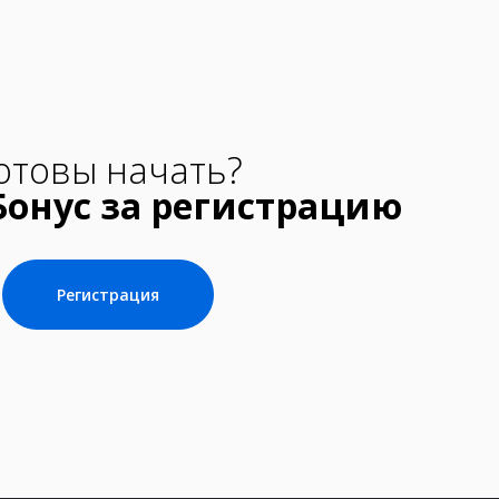
отовы начать?
Бонус за регистрацию
Регистрация