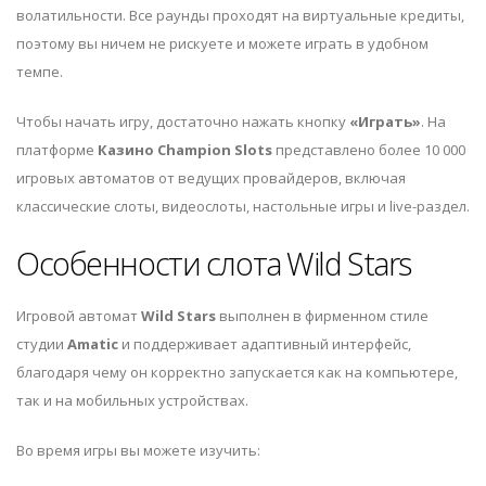
волатильности. Все раунды проходят на виртуальные кредиты,
поэтому вы ничем не рискуете и можете играть в удобном
темпе.
Чтобы начать игру, достаточно нажать кнопку
«Играть»
. На
платформе
Казино Сhampion Slots
представлено более 10 000
игровых автоматов от ведущих провайдеров, включая
классические слоты, видеослоты, настольные игры и live-раздел.
Особенности слота Wild Stars
Игровой автомат
Wild Stars
выполнен в фирменном стиле
студии
Amatic
и поддерживает адаптивный интерфейс,
благодаря чему он корректно запускается как на компьютере,
так и на мобильных устройствах.
Во время игры вы можете изучить: