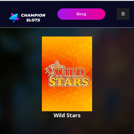
Вход
Wild Stars