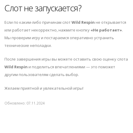
Слот не запускается?
Если по каким-либо причинам слот
Wild Respin
не открывается
или работает некорректно, нажмите кнопку
«Не работает»
.
Мы проверим игру и постараемся оперативно устранить
технические неполадки.
После завершения игры вы можете оставить свою оценку слота
Wild Respin
и поделиться впечатлениями — это поможет
другим пользователям сделать выбор.
Желаем приятной и увлекательной игры!
Обновлено:
07.11.2024