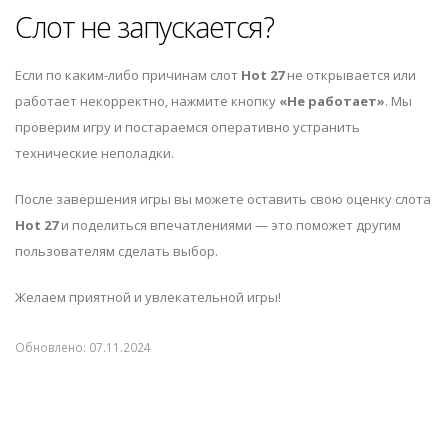
Слот не запускается?
Если по каким-либо причинам слот
Hot 27
не открывается или
работает некорректно, нажмите кнопку
«Не работает»
. Мы
проверим игру и постараемся оперативно устранить
технические неполадки.
После завершения игры вы можете оставить свою оценку слота
Hot 27
и поделиться впечатлениями — это поможет другим
пользователям сделать выбор.
Желаем приятной и увлекательной игры!
Обновлено:
07.11.2024