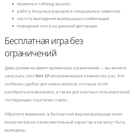
правила и таблицу выплат;
работу бонусных раундов и специальных символов;
частоту выпадения выигрышных комбинаций;
поведение слота на длинной дистанции.
Бесплатная игра без
ограничений
Демо-режим не имеет временных ограничений — вы можете
запускать слот
Hot 27
неограниченное количество раз. Это
особенно удобно для новых игроков, которые хотят
разобраться в механике, а также для опытных пользователей,
тестирующих стратегии ставок.
Обратите внимание: в бесплатной версии выигрыши носят
исключительно ознакомительный характер и не могут быть
выведены.