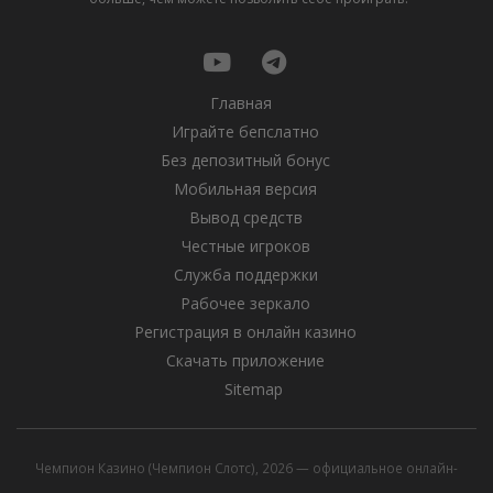
Главная
Играйте бепслатно
Без депозитный бонус
Мобильная версия
Вывод средств
Честные игроков
Служба поддержки
Рабочее зеркало
Регистрация в онлайн казино
Скачать приложение
Sitemap
Чемпион Казино (Чемпион Слотс), 2026 — официальное онлайн-