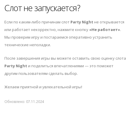
Слот не запускается?
Если по каким-либо причинам слот
Party Night
не открывается
или работает некорректно, нажмите кнопку
«Не работает»
.
Мы проверим игру и постараемся оперативно устранить
технические неполадки.
После завершения игры вы можете оставить свою оценку слота
Party Night
и поделиться впечатлениями — это поможет
другим пользователям сделать выбор.
Желаем приятной и увлекательной игры!
Обновлено:
07.11.2024