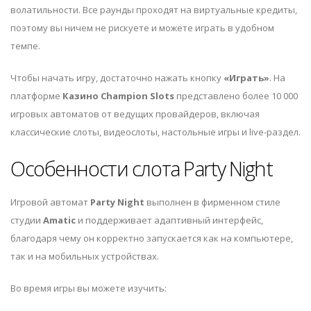
волатильности. Все раунды проходят на виртуальные кредиты,
поэтому вы ничем не рискуете и можете играть в удобном
темпе.
Чтобы начать игру, достаточно нажать кнопку
«Играть»
. На
платформе
Казино Сhampion Slots
представлено более 10 000
игровых автоматов от ведущих провайдеров, включая
классические слоты, видеослоты, настольные игры и live-раздел.
Особенности слота Party Night
Игровой автомат
Party Night
выполнен в фирменном стиле
студии
Amatic
и поддерживает адаптивный интерфейс,
благодаря чему он корректно запускается как на компьютере,
так и на мобильных устройствах.
Во время игры вы можете изучить: