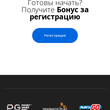
Готовы начать?
Получите
Бонус за
регистрацию
Регистрация