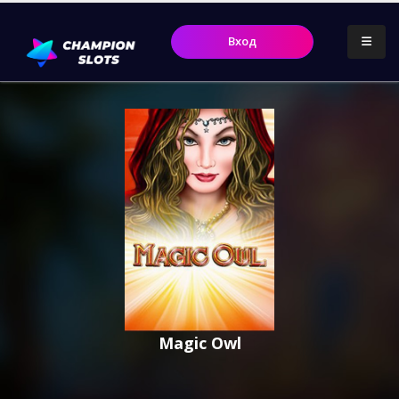
Вход
Magic Owl