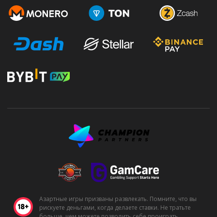
Азартные игры призваны развлекать. Помните, что вы
рискуете деньгами, когда делаете ставки. Не тратьте
больше, чем можете позволить себе проиграть.