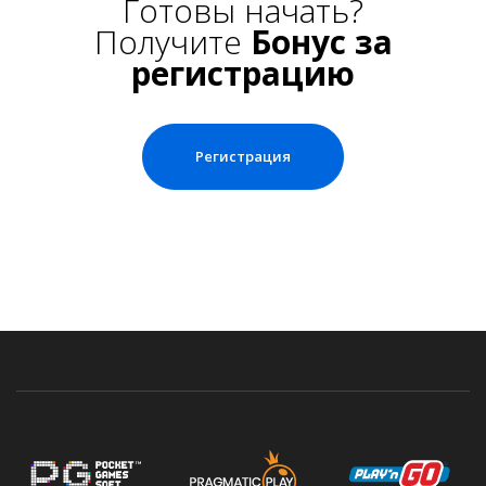
Готовы начать?
Получите
Бонус за
регистрацию
Регистрация