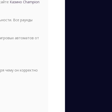
 сайте
Казино Сhampion
ности. Все раунды
 игровых автоматов от
ря чему он корректно