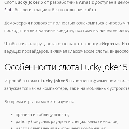
Слот
Lucky Joker 5
от разработчика
Amatic
доступен в демо
Slots
без регистрации и без пополнения счёта.
Демо-версия позволяет полностью ознакомиться с игровым п
проходят на виртуальные кредиты, поэтому вы ничем не риск
Чтобы начать игру, достаточно нажать кнопку
«Играть»
. На
ведущих провайдеров, включая классические слоты, видеослот
Особенности слота Lucky Joker 5
Игровой автомат
Lucky Joker 5
выполнен в фирменном стиле
запускается как на компьютере, так и на мобильных устройств
Во время игры вы можете изучить:
правила и таблицу выплат;
работу бонусных раундов и специальных символов;
частоту выпадения выигрышных комбинаций;