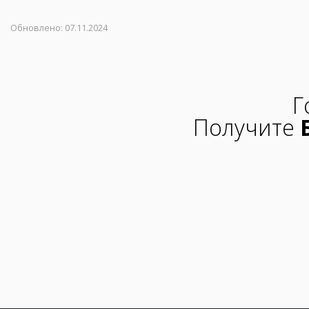
Обновлено:
07.11.2024
Г
Получите