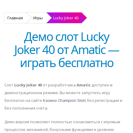
Главная
Игры
Lucky Joker 40
Демо слот Lucky
Joker 40 от Amatic —
играть бесплатно
Слот
Lucky Joker 40
от разработчика
Amatic
доступен в
демонстрационном режиме. Вы можете запустить игру
бесплатно на сайте
Казино Сhampion Slots
без регистрации и
без пополнения счёта.
Демо-версия позволяет полностью ознакомиться с игровым
процессом, механикой, бонусными функциями и уровнем