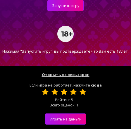
Запустить игру
Нажимая "Запустить игру", вы подтверждаете что Вам есть 18 лет.
Открыть на весь экран
Если игра не работает, нажмите
сюда
Рейтинг
5
Всего оценок:
1
Играть на деньги