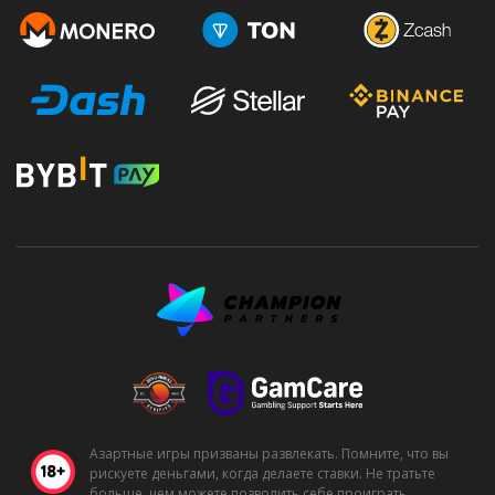
Азартные игры призваны развлекать. Помните, что вы
рискуете деньгами, когда делаете ставки. Не тратьте
больше, чем можете позволить себе проиграть.