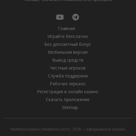
Главная
Играйте бепслатно
Без депозитный бонус
Мобильная версия
Вывод средств
Честные игроков
Служба поддержки
Рабочее зеркало
Регистрация в онлайн казино
Скачать приложение
Sitemap
Чемпион Казино (Чемпион Слотс), 2026 — официальное онлайн-