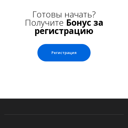
Готовы начать?
Получите
Бонус за
регистрацию
Регистрация