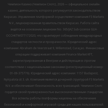
Чемпион Казино (Чемпион Слотс), 2026 — официальное онлайн-
казино, деятельность которого регулируется законодательством
Кюрасао. Управление платформой осуществляет компания F3 Markets
N.V., лицензированная правительством Кюрасао. Работа сайта
ведётся на основании лицензии No. 365/JAZ Sub-License GLH-
OCCHKTW077172020, что гарантирует соблюдение международных
стандартов честности и прозрачности. Юридический адрес
компании: Abraham de Veerstraat 9, Willemstad, Curaçao. Финансовые
операции поддерживает компания Finance Market KFT,
зарегистрированная в Венгрии и действующая в строгом
соответствии с национальными законами (регистрационный номер:
01-09-375776). Юридический адрес компании: 1157 Budapest,
Nyírpalota út 3. üh. Компания является дочерней структурой F3 Markets
N.V. и обеспечивает безопасность всех транзакций. Чемпион Слотс
гордится своей приверженностью высококачественным стандартам.
Все аспекты работы платформы нацелены на обеспечение
безопасной и комфортной игровой среды для наших пользователей.