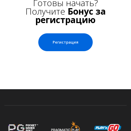
Готовы начать?
Получите
Бонус за
регистрацию
Регистрация