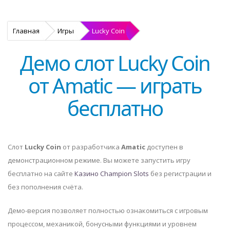
Главная
Игры
Lucky Coin
Демо слот Lucky Coin
от Amatic — играть
бесплатно
Слот
Lucky Coin
от разработчика
Amatic
доступен в
демонстрационном режиме. Вы можете запустить игру
бесплатно на сайте
Казино Сhampion Slots
без регистрации и
без пополнения счёта.
Демо-версия позволяет полностью ознакомиться с игровым
процессом, механикой, бонусными функциями и уровнем