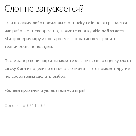
Слот не запускается?
Если по каким-либо причинам слот
Lucky Coin
не открывается
или работает некорректно, нажмите кнопку
«Не работает»
.
Мы проверим игру и постараемся оперативно устранить
технические неполадки.
После завершения игры вы можете оставить свою оценку слота
Lucky Coin
и поделиться впечатлениями — это поможет другим
пользователям сделать выбор.
Желаем приятной и увлекательной игры!
Обновлено:
07.11.2024