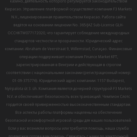
казино, деятельность которого регулируется законодательством
Кюрасао. Управление платформой осуществляет компания F3 Markets
N.V., лицензированная правительством Кюрасао. Работа сайта
ведётся на основании лицензии No. 365/JAZ Sub-License GLH-
OCCHKTW077172020, что гарантирует соблюдение международных
стандартов честности и прозрачности. Юридический адрес
компании: Abraham de Veerstraat 9, Willemstad, Curaçao. Финансовые
операции поддерживает компания Finance Market KFT,
зарегистрированная в Венгрии и действующая в строгом
соответствии с национальными законами (регистрационный номер:
01-09-375776). Юридический адрес компании: 1157 Budapest,
Nyírpalota út 3. üh. Компания является дочерней структурой F3 Markets
N.V. и обеспечивает безопасность всех транзакций. Чемпион Слотс
гордится своей приверженностью высококачественным стандартам.
Все аспекты работы платформы нацелены на обеспечение
безопасной и комфортной игровой среды для наших пользователей.
Если у вас возникли вопросы или требуется помощь, наша служба
поддержки готова вам помочь. Свяжитесь с нами по электронной