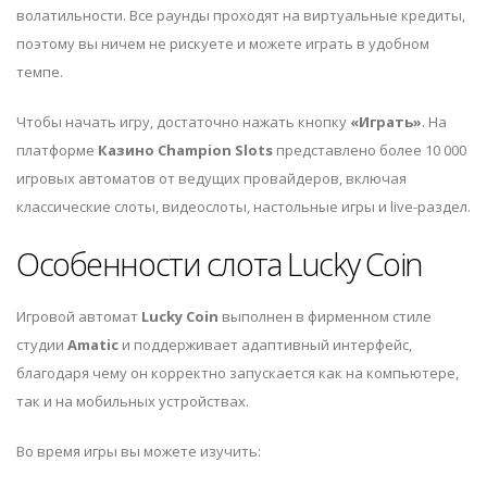
волатильности. Все раунды проходят на виртуальные кредиты,
поэтому вы ничем не рискуете и можете играть в удобном
темпе.
Чтобы начать игру, достаточно нажать кнопку
«Играть»
. На
платформе
Казино Сhampion Slots
представлено более 10 000
игровых автоматов от ведущих провайдеров, включая
классические слоты, видеослоты, настольные игры и live-раздел.
Особенности слота Lucky Coin
Игровой автомат
Lucky Coin
выполнен в фирменном стиле
студии
Amatic
и поддерживает адаптивный интерфейс,
благодаря чему он корректно запускается как на компьютере,
так и на мобильных устройствах.
Во время игры вы можете изучить: