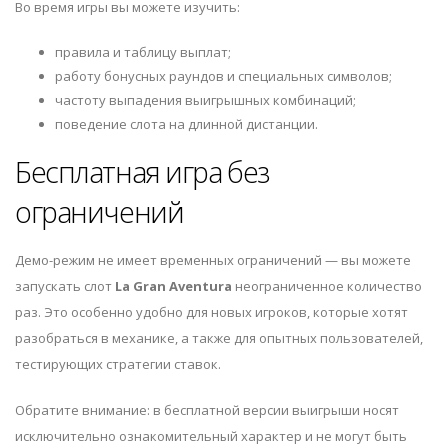
Во время игры вы можете изучить:
правила и таблицу выплат;
работу бонусных раундов и специальных символов;
частоту выпадения выигрышных комбинаций;
поведение слота на длинной дистанции.
Бесплатная игра без
ограничений
Демо-режим не имеет временных ограничений — вы можете
запускать слот
La Gran Aventura
неограниченное количество
раз. Это особенно удобно для новых игроков, которые хотят
разобраться в механике, а также для опытных пользователей,
тестирующих стратегии ставок.
Обратите внимание: в бесплатной версии выигрыши носят
исключительно ознакомительный характер и не могут быть