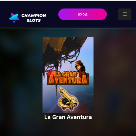
Вход
La Gran Aventura