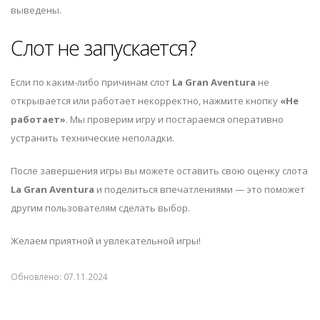
выведены.
Слот не запускается?
Если по каким-либо причинам слот
La Gran Aventura
не
открывается или работает некорректно, нажмите кнопку
«Не
работает»
. Мы проверим игру и постараемся оперативно
устранить технические неполадки.
После завершения игры вы можете оставить свою оценку слота
La Gran Aventura
и поделиться впечатлениями — это поможет
другим пользователям сделать выбор.
Желаем приятной и увлекательной игры!
Обновлено:
07.11.2024