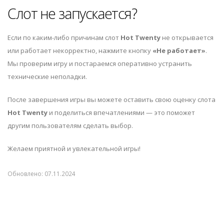
Слот не запускается?
Если по каким-либо причинам слот
Hot Twenty
не открывается
или работает некорректно, нажмите кнопку
«Не работает»
.
Мы проверим игру и постараемся оперативно устранить
технические неполадки.
После завершения игры вы можете оставить свою оценку слота
Hot Twenty
и поделиться впечатлениями — это поможет
другим пользователям сделать выбор.
Желаем приятной и увлекательной игры!
Обновлено:
07.11.2024