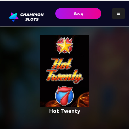
Вход
Hot Twenty