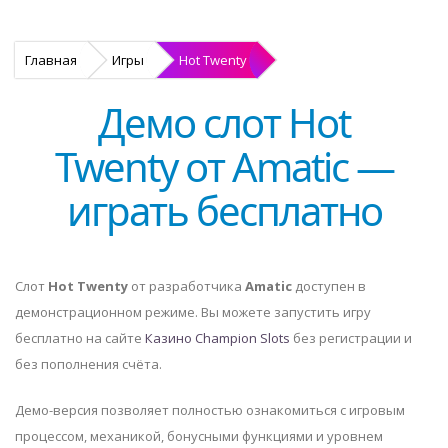
Главная
Игры
Hot Twenty
Демо слот Hot
Twenty от Amatic —
играть бесплатно
Слот
Hot Twenty
от разработчика
Amatic
доступен в
демонстрационном режиме. Вы можете запустить игру
бесплатно на сайте
Казино Сhampion Slots
без регистрации и
без пополнения счёта.
Демо-версия позволяет полностью ознакомиться с игровым
процессом, механикой, бонусными функциями и уровнем