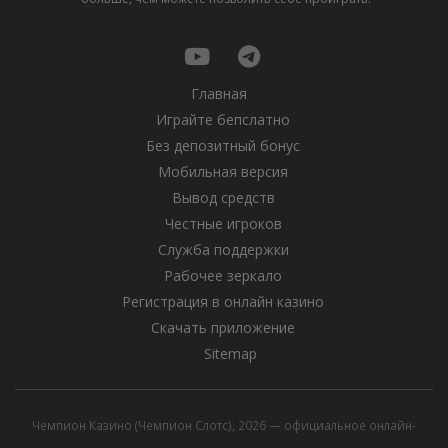
Главная
Играйте бепслатно
Без депозитный бонус
Мобильная версия
Вывод средств
Честные игроков
Служба поддержки
Рабочее зеркало
Регистрация в онлайн казино
Скачать приложение
Sitemap
Чемпион Казино (Чемпион Слотс), 2026 — официальное онлайн-