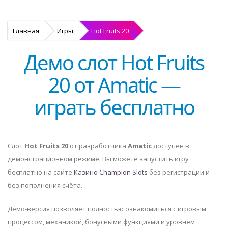
Главная
Игры
Hot Fruits 20
Демо слот Hot Fruits
20 от Amatic —
играть бесплатно
Слот
Hot Fruits 20
от разработчика
Amatic
доступен в
демонстрационном режиме. Вы можете запустить игру
бесплатно на сайте
Казино Сhampion Slots
без регистрации и
без пополнения счёта.
Демо-версия позволяет полностью ознакомиться с игровым
процессом, механикой, бонусными функциями и уровнем