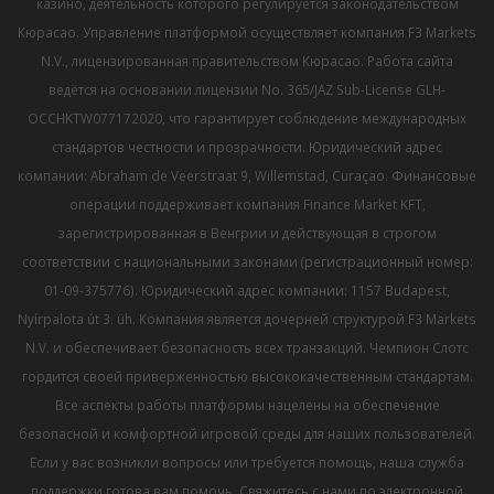
казино, деятельность которого регулируется законодательством
Кюрасао. Управление платформой осуществляет компания F3 Markets
N.V., лицензированная правительством Кюрасао. Работа сайта
ведётся на основании лицензии No. 365/JAZ Sub-License GLH-
OCCHKTW077172020, что гарантирует соблюдение международных
стандартов честности и прозрачности. Юридический адрес
компании: Abraham de Veerstraat 9, Willemstad, Curaçao. Финансовые
операции поддерживает компания Finance Market KFT,
зарегистрированная в Венгрии и действующая в строгом
соответствии с национальными законами (регистрационный номер:
01-09-375776). Юридический адрес компании: 1157 Budapest,
Nyírpalota út 3. üh. Компания является дочерней структурой F3 Markets
N.V. и обеспечивает безопасность всех транзакций. Чемпион Слотс
гордится своей приверженностью высококачественным стандартам.
Все аспекты работы платформы нацелены на обеспечение
безопасной и комфортной игровой среды для наших пользователей.
Если у вас возникли вопросы или требуется помощь, наша служба
поддержки готова вам помочь. Свяжитесь с нами по электронной